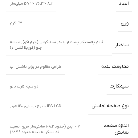
ابعاد
۸.۲ × ۷۶.۳ × ۱۶۷.۱ میلی‌متر
وزن
۱۹۳ گرم
فریم پلاستیک
,
پشت از پلیمر سیلیکونی (چرم اکو)
,
شیشه
ساختار
جلو (گوریلا گلس 3)
مقاومت بدنه
طراحی مقاوم در برابر پاشش آب
سیمکارت
دو سیم کارت نانو
نوع صفحه نمایش
IPS LCD با نرخ نوسازی ۱۲۰ هرتز
اندازه صفحه
۶.۷ اینچ (حدود ۱۰۸.۲ سانتی‌متر مربع، نسبت
نمایشگر به بدنه حدود ۸۴.۹٪)
نمایش