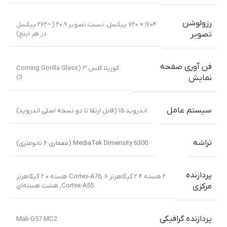
رزولوشن
۱۶۰۴ × ۷۲۰ پیکسل، نسبت تصویر ۲۰:۹ (~۲۶۲ پیکسل
در هر اینچ)
تصویر
فن آوری صفحه
گوریلا گلس ۳ (Corning Gorilla Glass
3)
نمایش
سیستم عامل
اندروید ۱۵ (قابل ارتقا تا دو نسخه اصلی اندروید)
تراشه
MediaTek Dimensity 6300 (معماری ۶ نانومتری)
پردازنده
۲ هسته ۲.۴ گیگاهرتز Cortex-A76
,
۶ هسته ۲.۰ گیگاهرتز
Cortex-A55
,
هشت هسته‌ای
مرکزی
پردازنده گرافیکی
Mali-G57 MC2