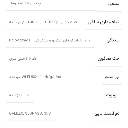
پیکسل 1.0 میکرومتر
سلفی
فیلمبرداری سلفی
فیلم برداری 1080p با سرعت 30 فریم در ثانیه
بلندگو
دارد، با بلندگوهای استریو و پشتیبانی از Dolby Atmos
جک هدفون
جک 3.5 میلی متری
بی سیم
Wi-Fi 802.11 a/b/g/n/ac، دو باند
بلوتوث
5.0, .A2DP, LE
موقعیت یابی
GALILEO
,
GLONASS
,
GPS