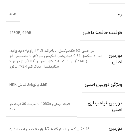
رم
4GB
ظرفیت حافظه داخلی
128GB
,
64GB
لنز اصلی: 50 مگاپیکسل، دیافراگم f/1.8، زاویه دید واید،
دوربین
اندازه پیکسل 0.61 میکرومتر، فوکوس خودکار با تشخیص فاز
(PDAF)، لرزش‌گیر اپتیکال تصویر (OIS)
,
لنز دوم: 2
اصلی
مگاپیکسل، دیافراگم f/2.4، ماکرو
ویژگی دوربین اصلی
LED
,
پانوراما
,
فلاش HDR
دوربین فیلمبرداری
فیلم برداری 1080p با سرعت 30 فریم در
ثانیه
اصلی
دوربین
16 مگاپیکسل، دیافراگم f/2.4، زاویه دید واید، اندازه