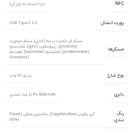
NFC
دارد (بسته به بازار آن)
پورت اتصال
USB Type-C 2.0
حسگر اثر انگشت در لبه (کناری)
,
حسگر مجاورت
(proximity)
,
ژیروسکوپ (gyro)
,
شتاب‌سنج
حسگرها
(accelerometer)
,
فشارسنج (barometer)
,
قطب‌نما
(compass)
نوع شارژ
سریع -30 وات
باتری
Li-Po 5000 mAh, جدا نشدنی
رنگ
آبی یاقوتی (Sapphire Blue)
,
خاکستری جنگلی (Forest
Gray)
بندی