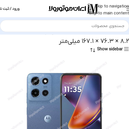
Skip to navigation
ورود / ثبت نا
Skip to main content
خانه
محصول ابعاد
۸.۲ × ۷۶.۳ × ۱۶۷.۱ میلی‌متر
۸.۲ × ۷۶.۳ × ۱۶۷.۱ میلی‌متر
Show sidebar