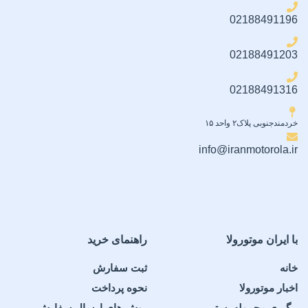
02188491196
02188491203
02188491316
خردمندجنوبی پلاک۲ واحد ۱۵
info@iranmotorola.ir
با ایران موتورولا
راهنمای خرید
خانه
ثبت سفارش
اخبار موتورولا
نحوه پرداخت
پیگیری محموله پستی
روش های ارسال سفارش