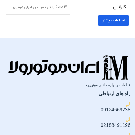
گارانتی
۳ ماه گارانتی تعویض ایران موتورولا
اطلاعات بیشتر
قطعات و لوازم جانبی موتورولا
راه های ارتباطی
09124669238
02188491196