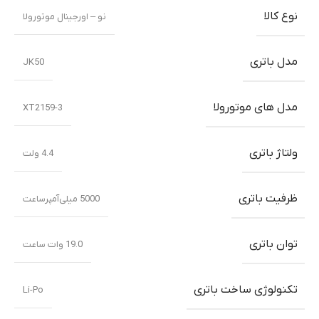
نوع کالا
نو – اورجینال موتورولا
مدل باتری
JK50
مدل های موتورولا
XT2159-3
ولتاژ باتری
4.4 ولت
ظرفیت باتری
5000 میلی‌‌‌آمپرساعت
توان باتری
19.0 وات ساعت
تکنولوژی ساخت باتری
Li-Po