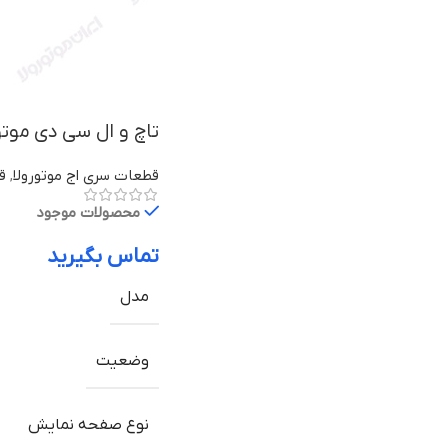
تاچ و ال سی دی موتورولا Edge 30 Fusion ب
قطعات سری اج موتورولا
,
قط
محصولات موجود
تماس بگیرید
مدل
وضعیت
نوع صفحه نمایش