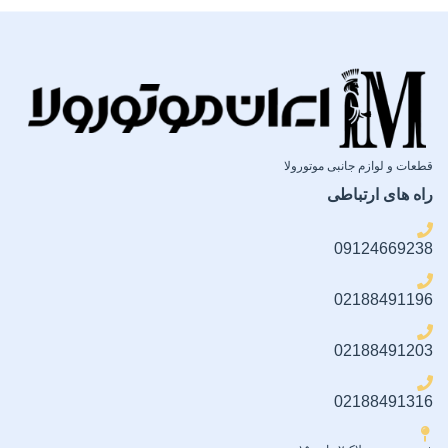
ضمانت سلامت فیزیکی کالا
ضمانت سلامت فیزیکی کالا
قطعات و لوازم جانبی موتورولا
راه های ارتباطی
09124669238
02188491196
02188491203
02188491316