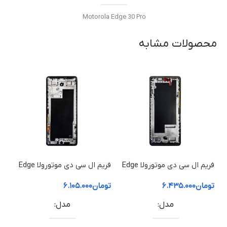
Motorola Edge 30 Pro
محصولات مشابه
وضعیت
نو
نوع صفحه نمایش
AMOLED
نوع اتصال
فریم ال سی دی موتورولا Edge
فریم ال سی دی موتورولا Edge
60 Pro | فریم قاب میانی
60 Fusion | فریم قاب میانی
50 ion
فلت مخصوص Edge 30 Pro
تومان
۶.۴۳۵.۰۰۰
تومان
۶.۱۰۵.۰۰۰
توم
مدل
مدل
کیفیت ساخت