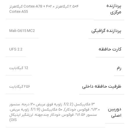
پردازنده
۴×۲.۵ گیگاهرتز Cortex-A78 + ۴×۲.۰ گیگاهرتز
Cortex-A55
مرکزی
پردازنده گرافیکی
Mali-G615 MC2
کارت حافظه
UFS 2.2
رم
12 گیگابایت
ظرفیت حافظه داخلی
۲۵۶ گیگابایت
۱۳ مگاپیکسل (f/2.2، زاویه فوق عریض ۱۲۰ درجه، سنسور
دوربین
۱/۳.۰”، فوکوس خودکار)
,
۵۰ مگاپیکسل (f/1.9، زاویه عریض،
سنسور ۱/۱.۵۶”، فوکوس خودکار چندجهته، لرزشگیر اپتیکال
اصلی
OIS)