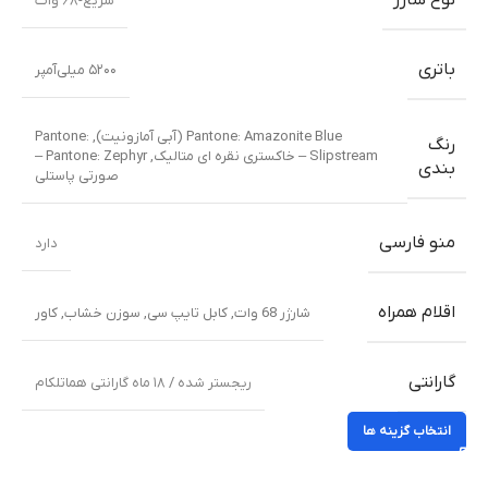
نوع شارژ
سریع-۶۸ وات
باتری
۵۲۰۰ میلی‌آمپر
Pantone: Amazonite Blue (آبی آمازونیت)
,
Pantone:
رنگ
Slipstream – خاکستری نقره ای متالیک
,
Pantone: Zephyr –
بندی
صورتی پاستلی
منو فارسی
دارد
اقلام همراه
شارژر 68 وات
,
کابل تایپ سی
,
سوزن خشاب
,
کاور
گارانتی
ریجستر شده / ۱۸ ماه گارانتی هماتلکام
انتخاب گزینه ها