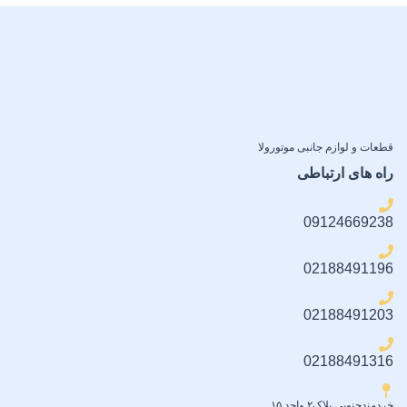
قطعات و لوازم جانبی موتورولا
راه های ارتباطی
09124669238
02188491196
02188491203
02188491316
خردمندجنوبی پلاک۲ واحد ۱۵