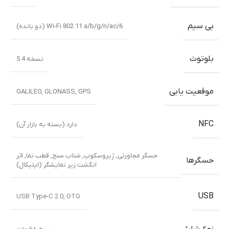
بی سیم
Wi-Fi 802.11 a/b/g/n/ac/6 (دو بانده)
بلوتوث
نسخه 5.4
موقعیت یابی
GALILEO
,
GLONASS
,
GPS
NFC
دارد (بسته به بازار آن)
حسگر مجاورتی
,
ژیروسکوپ
,
شتاب سنج
,
قطب نما
,
اثر
حسگرها
انگشت زیر نمایشگر (اپتیکال)
USB
USB Type-C 2.0, OTG