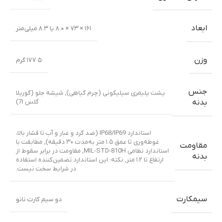
ابعاد
۱۶۱ × ۷۳ × ۸.۰ یا ۸.۳ میلی‌متر
وزن
۱۷۷.۵ گرم
جنس
پشت پلیمری سیلیکونی (چرم گیاهی)
,
شیشه جلو (گوریلا
گلس 7i)
بدنه
استاندارد IP68/IP69 (ضد گرد و غبار و آب تا فشار بالا،
غوطه‌وری تا عمق ۱.۵ متر به‌مدت ۳۰ دقیقه)
,
مطابقت با
مقاومت
استاندارد نظامی MIL-STD-810H
,
مقاومت در برابر سقوط از
بدنه
ارتفاع تا ۱.۲ متر
,
نکته: این استاندارد تضمین‌کننده استفاده
در شرایط سخت نیست.
سیمکارت
دو سیم کارت نانو