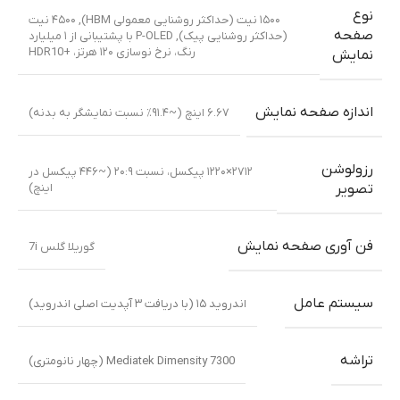
نوع
۱۵۰۰ نیت (حداکثر روشنایی معمولی HBM)
,
۴۵۰۰ نیت
صفحه
(حداکثر روشنایی پیک)
,
P-OLED با پشتیبانی از ۱ میلیارد
رنگ، نرخ نوسازی ۱۲۰ هرتز، +HDR10
نمایش
اندازه صفحه نمایش
۶.۶۷ اینچ (~۹۱.۴٪ نسبت نمایشگر به بدنه)
رزولوشن
۲۷۱۲×۱۲۲۰ پیکسل، نسبت ۲۰:۹ (~۴۴۶ پیکسل در
اینچ)
تصویر
فن آوری صفحه نمایش
گوریلا گلس 7i
سیستم عامل
اندروید ۱۵ (با دریافت ۳ آپدیت اصلی اندروید)
تراشه
Mediatek Dimensity 7300 (چهار نانومتری)