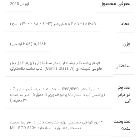
معرفی محصول
آوریل 2025
ابعاد
۱۶۰.۷ × ۷۳.۱ × ۸.۲ میلی‌متر (۶.۳۳ × ۲.۸۸ × ۰.۳۲ اینچ)
وزن
۱۸۶ گرم (۶.۵۶ اونس)
فریم پلاستیک
,
پشت از پلیمر سیلیکونی (چرم اکو)
,
پنل
ساختار
جلویی شیشه‌ای (Gorilla Glass 7i)
,
قاب پشت پلاستیکی
مقاوم
دارای گواهی IP68/IP69 — مقاوم در برابر گردوغبار و آب
در برابر
(پاشش آب با فشار بالا و غوطه‌وری تا عمق ۱.۵ متر به مدت
۳۰ دقیقه)
آب
مقاومت
* این گواهی تضمینی برای مقاومت کامل در شرایط سخت
نیست.
,
مطابق با استاندارد MIL-STD-810H
بدنه