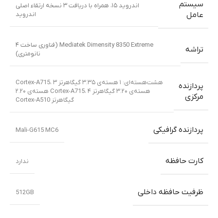
سیستم
اندروید ۱۵، همراه با دریافت ۳ نسخه ارتقاء اصلی
اندروید
عامل
Mediatek Dimensity 8350 Extreme (فناوری ساخت ۴
تراشه
نانومتری)
هشت‌هسته‌ای: ۱ هسته‌ی ۳.۳۵ گیگاهرتز Cortex-A715، ۳
پردازنده
هسته‌ی ۳.۲۰ گیگاهرتز Cortex-A715، ۴ هسته‌ی ۲.۲۰
مرکزی
گیگاهرتز Cortex-A510
پردازنده گرافیکی
Mali-G615 MC6
کارت حافظه
ندارد
ظرفیت حافظه داخلی
512GB