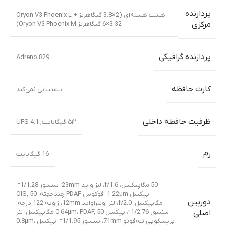
پردازنده
هشت هسته‌ای (2×3.8 گیگاهرتز Oryon V3 Phoenix L +
6×3.32 گیگاهرتز Oryon V3 Phoenix M)
مرکزی
پردازنده گرافیکی
Adreno 829
کارت حافظه
پشتیبانی نمی‌کند
ظرفیت حافظه داخلی
۵۱۲ گیگابایت
,
UFS 4.1
رم
16 گیگابایت
50 مگاپیکسل، f/1.6، لنز واید 23mm، سنسور 1/1.28”،
پیکسل 1.22µm، فوکوس PDAF چندجهته، OIS
50
,
دوربین
مگاپیکسل، f/2.0، لنز اولتراواید 12mm، زاویه 122 درجه،
سنسور 1/2.76”، پیکسل 0.64µm، PDAF
,
50 مگاپیکسل، لنز
اصلی
پریسکوپی تله‌فوتو 71mm، سنسور 1/1.95”، پیکسل 0.8µm،