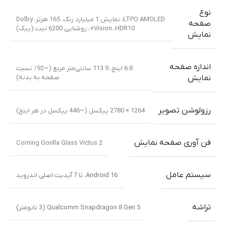
نوع
LTPO AMOLED، نمایش 1 میلیارد رنگ، 165 هرتز، Dolby
صفحه
Vision، HDR10+، روشنایی 6200 نیت (پیک)
نمایش
اندازه صفحه
6.8 اینچ، 113.9 سانتی‌متر مربع (~92٪ نسبت
صفحه به بدنه)
نمایش
رزولوشن تصویر
1264 × 2780 پیکسل (~446 پیکسل در هر اینچ)
فن آوری صفحه نمایش
Corning Gorilla Glass Victus 2
سیستم عامل
Android 16، تا 7 آپدیت اصلی اندروید
تراشه
Qualcomm Snapdragon 8 Gen 5 (3 نانومتر)