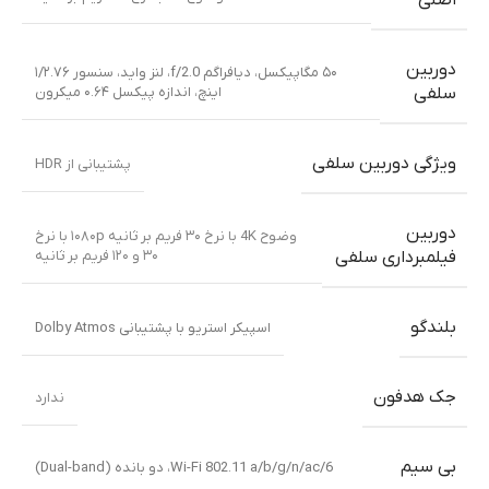
اصلی
دوربین
۵۰ مگاپیکسل، دیافراگم f/2.0، لنز واید، سنسور ۱/۲.۷۶
اینچ، اندازه پیکسل ۰.۶۴ میکرون
سلفی
ویژگی دوربین سلفی
پشتیبانی از HDR
دوربین
وضوح 4K با نرخ ۳۰ فریم بر ثانیه ۱۰۸۰p با نرخ
۳۰ و ۱۲۰ فریم بر ثانیه
فیلمبرداری سلفی
بلندگو
اسپیکر استریو با پشتیبانی Dolby Atmos
جک هدفون
ندارد
بی سیم
Wi-Fi 802.11 a/b/g/n/ac/6، دو بانده (Dual-band)