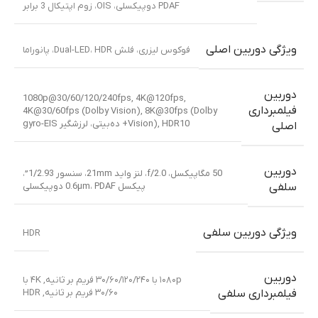
PDAF دوپیکسلی، OIS، زوم اپتیکال 3 برابر
ویژگی دوربین اصلی
فوکوس لیزری، فلش Dual-LED، HDR، پانوراما
دوربین
1080p@30/60/120/240fps
,
4K@120fps
,
فیلمبرداری
4K@30/60fps (Dolby Vision)
,
8K@30fps (Dolby
HDR10+ ده‌بیتی، لرزشگیر gyro-EIS
,
Vision)
اصلی
دوربین
50 مگاپیکسل، f/2.0، لنز واید 21mm، سنسور 1/2.93”،
پیکسل 0.6µm، PDAF دوپیکسلی
سلفی
ویژگی دوربین سلفی
HDR
دوربین
۱۰۸۰p با ۳۰/۶۰/۱۲۰/۲۴۰ فریم بر ثانیه
,
۴K با
۳۰/۶۰ فریم بر ثانیه
,
HDR
فیلمبرداری سلفی