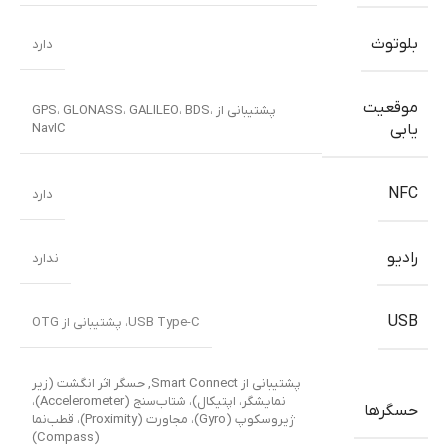
بلوتوث
دارد
موقعیت
پشتیبانی از GPS، GLONASS، GALILEO، BDS،
NavIC
یابی
NFC
دارد
رادیو
ندارد
USB
USB Type-C، پشتیبانی از OTG
,
حسگر اثر انگشت (زیر
نمایشگر، اپتیکال)، شتاب‌سنج (Accelerometer)،
حسگرها
ژیروسکوپ (Gyro)، مجاورت (Proximity)، قطب‌نما
(Compass)