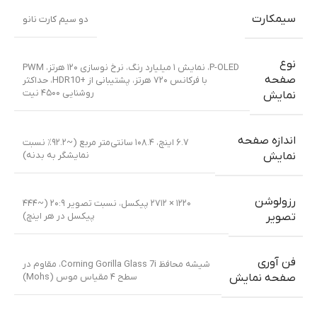
سیمکارت
دو سیم کارت نانو
نوع
P-OLED، نمایش ۱ میلیارد رنگ، نرخ نوسازی ۱۲۰ هرتز، PWM
صفحه
با فرکانس ۷۲۰ هرتز، پشتیبانی از +HDR10، حداکثر
روشنایی ۴۵۰۰ نیت
نمایش
اندازه صفحه
۶.۷ اینچ، ۱۰۸.۴ سانتی‌متر مربع (~۹۲.۲٪ نسبت
نمایشگر به بدنه)
نمایش
رزولوشن
۱۲۲۰ × ۲۷۱۲ پیکسل، نسبت تصویر ۲۰:۹ (~۴۴۴
پیکسل در هر اینچ)
تصویر
فن آوری
شیشه محافظ Corning Gorilla Glass 7i، مقاوم در
سطح ۴ مقیاس موس (Mohs)
صفحه نمایش