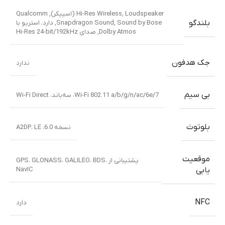
Loudspeaker (اسپیکر)
,
Hi-Res Wireless
,
Qualcomm
بلندگو
Sound by Bose
,
Snapdragon Sound
,
دارد، استریو با
Dolby Atmos
,
صدای Hi-Res 24-bit/192kHz
جک هدفون
ندارد
بی سیم
Wi-Fi 802.11 a/b/g/n/ac/6e/7، سه‌باند، Wi-Fi Direct
بلوتوث
نسخه 6.0، A2DP، LE
موقعیت
پشتیبانی از GPS، GLONASS، GALILEO، BDS،
NavIC
یابی
NFC
دارد