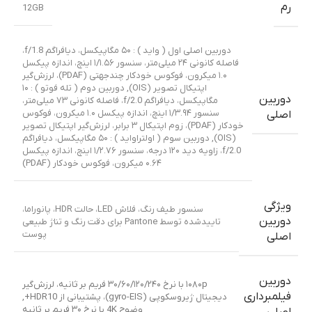
رم
12GB
دوربین اصلی اول ( واید ) : ۵۰ مگاپیکسل، دیافراگم f/1.8،
فاصله کانونی ۲۴ میلی‌متر، سنسور ۱/۱.۵۶ اینچ، اندازه پیکسل
۱.۰ میکرون، فوکوس خودکار چندجهتی (PDAF)، لرزش‌گیر
اپتیکال تصویر (OIS)
,
دوربین دوم ( تله فوتو ) : ۱۰
دوربین
مگاپیکسل، دیافراگم f/2.0، فاصله کانونی ۷۳ میلی‌متر،
سنسور ۱/۳.۹۴ اینچ، اندازه پیکسل ۱.۰ میکرون، فوکوس
اصلی
خودکار (PDAF)، زوم اپتیکال ۳ برابر، لرزش‌گیر اپتیکال تصویر
(OIS)
,
دوربین سوم ( اولتراواید ) : ۵۰ مگاپیکسل، دیافراگم
f/2.0، زاویه دید ۱۲۰ درجه، سنسور ۱/۲.۷۶ اینچ، اندازه پیکسل
۰.۶۴ میکرون، فوکوس خودکار (PDAF)
ویژگی
سنسور طیف رنگ، فلاش LED، حالت HDR، پانوراما،
دوربین
تاییدشده توسط Pantone برای دقت رنگ و تناژ طبیعی
پوست
اصلی
دوربین
۱۰۸۰p با نرخ ۳۰/۶۰/۱۲۰/۲۴۰ فریم بر ثانیه، لرزش‌گیر
فیلمبرداری
دیجیتال ژیروسکوپی (gyro-EIS)، پشتیبانی از HDR10+
,
وضوح 4K با نرخ ۳۰ فریم بر ثانیه