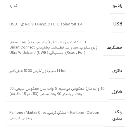
رادیو
ندارد
USB
USB Type-C 3.1 Gen2، OTG، DisplayPort 1.4
اثر انگشت زیر نمایشگر (اولتراسونیک)، شتاب‌سنج،
حسگرها
ژیروسکوپ، مجاورت، قطب‌نما
,
پشتیبانی Smart Connect
(Ready For)
,
پشتیبانی Ultra Wideband (UWB)
باتری
Li-Ion سیلیکون/کربن 5200 میلی‌آمپر
10 وات شارژ معکوس بی‌سیم
,
5 وات شارژ معکوس سیمی
,
50
شارژر
وات بی‌سیم
,
90 وات سیمی (50٪ در 15 دقیقه)
رنگ
Pantone : Carbon – مشکی کربنی
,
Pantone : Martini Olive
-زیتونی مارتینی
بندی