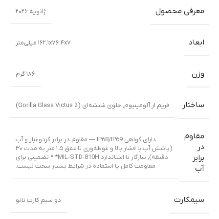
معرفی محصول
ژانویه ۲۰۲۶
ابعاد
۱۶۲.۱x۷۶.۴x۷ میلی‌متر
وزن
۱۸۶ گرم
ساختار
فریم از آلومینیوم
,
جلوی شیشه‌ای (Gorilla Glass Victus 2)
مقاوم
دارای گواهی IP68/IP69 — مقاوم در برابر گردوغبار و آب
در
(پاشش آب با فشار بالا و غوطه‌وری تا عمق ۱.۵ متر به مدت ۳۰
دقیقه)
,
سازگار با استاندارد MIL-STD-810H* * تضمینی برای
برابر
مقاومت کامل یا استفاده در شرایط بسیار سخت نیست.
آب
سیمکارت
دو سیم کارت نانو