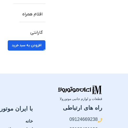
اقلام همراه
گارانتی
افزودن به سبد خرید
قطعات و لوازم جانبی موتورولا
راه های ارتباطی
با ایران موتورو
09124669238
خانه