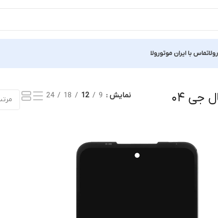
ولا
تماس با ایران موتورولا
یجه
 جی ۰۴
نمایش
9
12
18
24