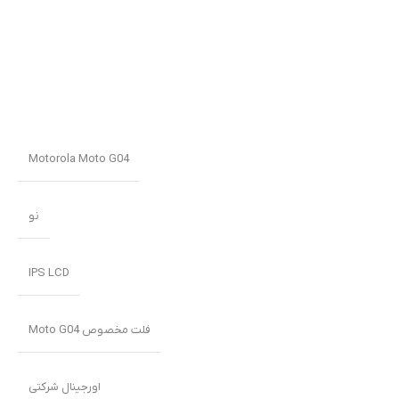
Motorola Moto G04
نو
IPS LCD
فلت مخصوص Moto G04
اورجینال شرکتی