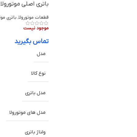
باتری اصلی موتورولا Edge 20 Pro مدل MT45 | ظرفیت 520mAh
قطعات موتورولا
,
باتری موت
موجود نیست
تماس بگیرید
مدل
نوع کالا
مدل باتری
مدل های موتورولا
ولتاژ باتری