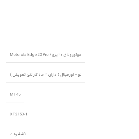
موتورولا اج ۲۰ پرو / Motorola Edge 20 Pro
نو – اورجینال ( دارای ۳ ماه گارانتی تعویض )
MT45
XT2153-1
4.48 ولت