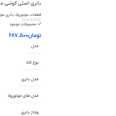
باتری اصلی گوشی موتورولا Moto X Play مدل FL40
قطعات موتورولا
,
باتری موت
محصولات موجود
تومان
۶۸۷.۵۰۰
مدل
نوع کالا
مدل باتری
مدل های موتورولا
ولتاژ باتری