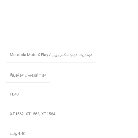
موتورولا موتو ایکس پلی / Motorola Moto X Play
نو – اورجینال موتورولا
FL40
XT1562, XT1563, XT1564
4.40 ولت