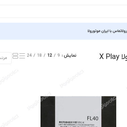
ولا
تماس با ایران موتورولا
یجه
X P
نمایش
9
12
18
24