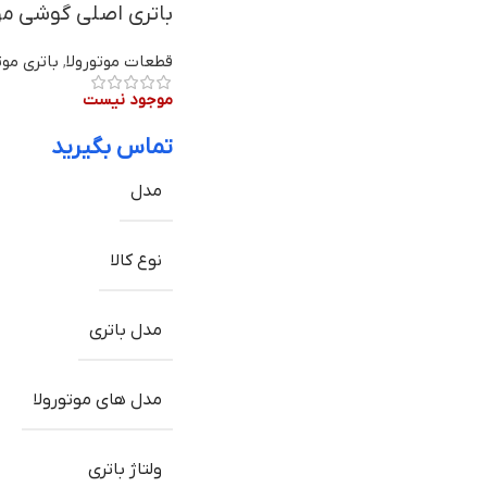
باتری اصلی گوشی موتورولا One Hyper مدل KG50 
قطعات موتورولا
,
باتری موت
موجود نیست
تماس بگیرید
مدل
نوع کالا
مدل باتری
مدل های موتورولا
ولتاژ باتری