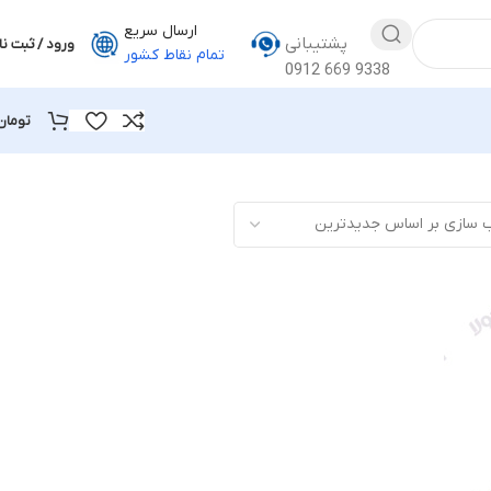
ارسال سریع
پشتیبانی
ورود / ثبت نا
تمام نقاط کشور
0912 669 9338
تومان