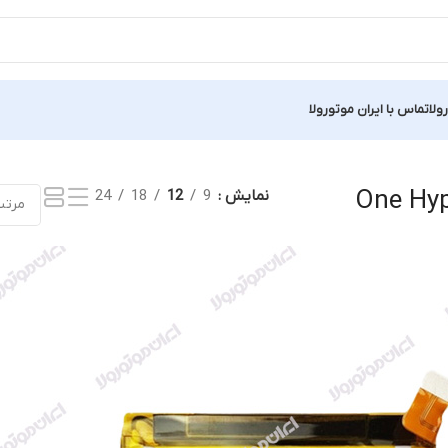
ولا
تماس با ایران موتورولا
یجه
نمایش
9
12
18
24