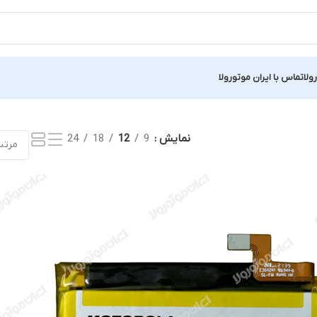
ولا
تماس با ایران موتورولا
نمایش
9
12
18
24