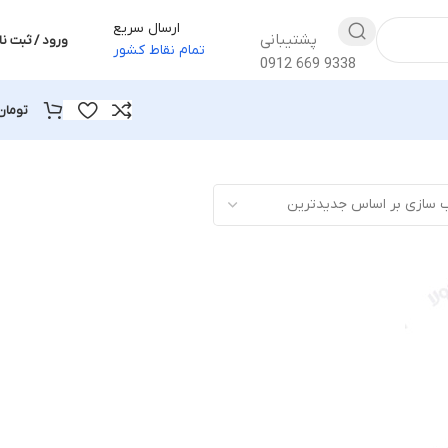
ارسال سریع
پشتیبانی
ورود / ثبت نا
تمام نقاط کشور
0912 669 9338
تومان