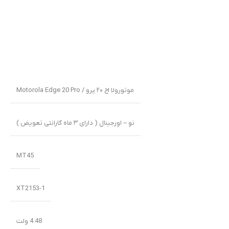
موتورولا اج ۲۰ پرو / Motorola Edge 20 Pro
نو – اورجینال ( دارای ۳ ماه گارانتی تعویض )
MT45
XT2153-1
4.48 ولت