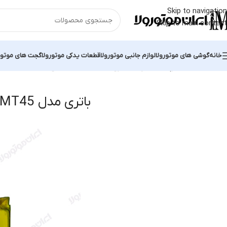
Skip to navigation
Skip to main content
خانه
گوشی های موتورولا
لوازم جانبی موتورولا
قطعات یدکی موتورولا
گجت های موتور
خانه
محصولات برچسب خورده “باتری مدل MT45”
نمایش یک نتیجه
باتری مدل MT45