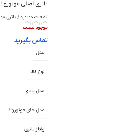
باتری اصلی موتورولا Edge 20 Pro مدل MT45 | ظرفیت 520mAh
قطعات موتورولا
,
باتری موت
موجود نیست
تماس بگیرید
مدل
نوع کالا
مدل باتری
مدل های موتورولا
ولتاژ باتری