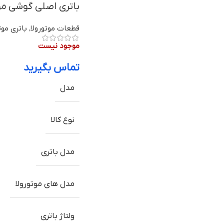
باتری اصلی گوشی موتورولا Moto G9 Plus مدل MG50
قطعات موتورولا
,
باتری موت
موجود نیست
تماس بگیرید
مدل
نوع کالا
مدل باتری
مدل های موتورولا
ولتاژ باتری