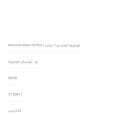
موتورولا موتو جی ۹ پلاس / Motorola Moto G9 Plus
نو – اورجینال موتورولا
MG50
XT2087-1
4.45 ولت