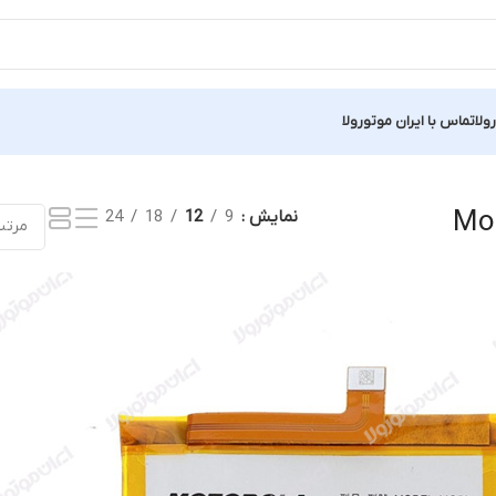
ولا
تماس با ایران موتورولا
نمایش
9
12
18
24