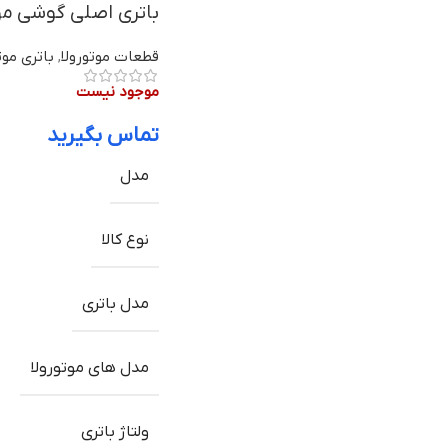
باتری اصلی گوشی موتورولا Moto M مدل BL265 |
قطعات موتورولا
,
باتری موت
موجود نیست
تماس بگیرید
مدل
نوع کالا
مدل باتری
مدل های موتورولا
ولتاژ باتری