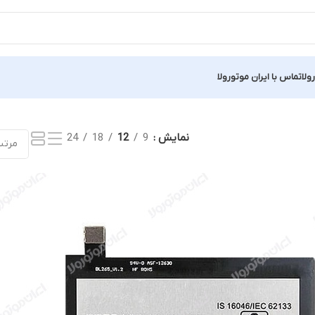
ولا
تماس با ایران موتورولا
نمایش
9
12
18
24