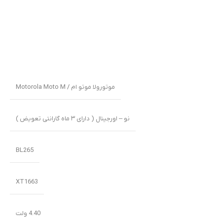
موتورولا موتو ام / Motorola Moto M
نو – اورجینال ( دارای ۳ ماه گارانتی تعویض )
BL265
XT1663
4.40 ولت