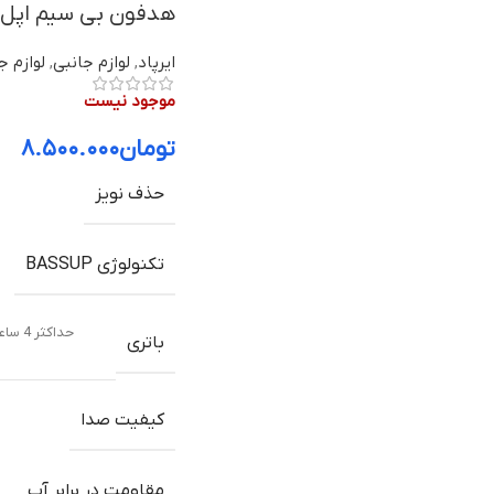
هدفون بی سیم اپل مدل AirPods 3 Magsafe با گارانتی 
ایرپاد
,
لوازم جانبی
,
لوازم ج
موجود نیست
تومان
۸.۵۰۰.۰۰۰
حذف نویز
تکنولوژی BASSUP
حداکثر 4 ساعت حالت مکالمه (تا 20 ساعت با محفظه شارژ)
باتری
کیفیت صدا
مقاومت در برابر آب