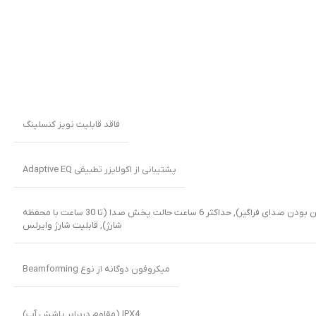
فاقد قابلیت نویز کنسلینگ
پشتیبانی از اکولایزر تطبیقی Adaptive EQ
,
حداکثر 6 ساعت حالت پخش صدا (تا 30 ساعت با محفظه
شارژ)
,
قابلیت شارژ وایرلس
میکروفون‌ دوگانه از نوع Beamforming
IPX4 (مقاوم دربرابر پاشش آب)