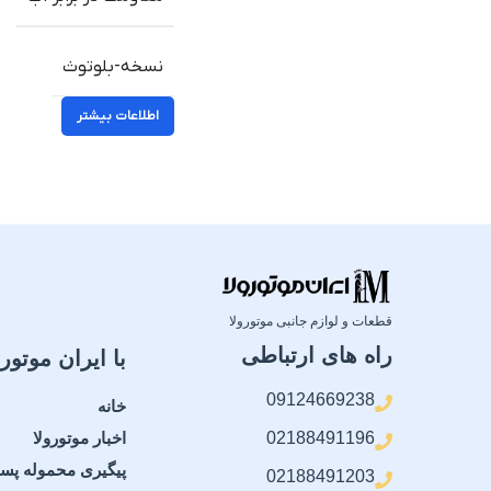
نسخه-بلوتوث
اطلاعات بیشتر
قطعات و لوازم جانبی موتورولا
راه های ارتباطی
با ایران موتورو
09124669238
خانه
02188491196
اخبار موتورولا
پیگیری محموله پس
02188491203