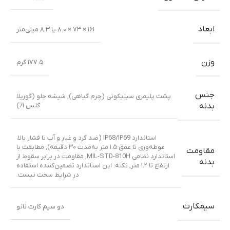
ابعاد
۱۶۱ × ۷۳ × ۸.۰ یا ۸.۳ میلی‌متر
وزن
۱۷۷.۵ گرم
جنس
پشت پلیمری سیلیکونی (چرم گیاهی)
,
شیشه جلو (گوریلا
گلس 7i)
بدنه
استاندارد IP68/IP69 (ضد گرد و غبار و آب تا فشار بالا،
غوطه‌وری تا عمق ۱.۵ متر به‌مدت ۳۰ دقیقه)
,
مطابقت با
مقاومت
استاندارد نظامی MIL-STD-810H
,
مقاومت در برابر سقوط از
بدنه
ارتفاع تا ۱.۲ متر
,
نکته: این استاندارد تضمین‌کننده استفاده
در شرایط سخت نیست.
سیمکارت
دو سیم کارت نانو