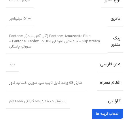
نوع شارژ
سریع-۶۸ وات
باتری
۵۲۰۰ میلی‌آمپر
Pantone: Amazonite Blue (آبی آمازونیت)
,
Pantone:
رنگ
Slipstream – خاکستری نقره ای متالیک
,
Pantone: Zephyr –
بندی
صورتی پاستلی
منو فارسی
دارد
اقلام همراه
شارژر 68 وات
,
کابل تایپ سی
,
سوزن خشاب
,
کاور
گارانتی
ریجستر شده / ۱۸ ماه گارانتی هماتلکام
انتخاب گزینه ها