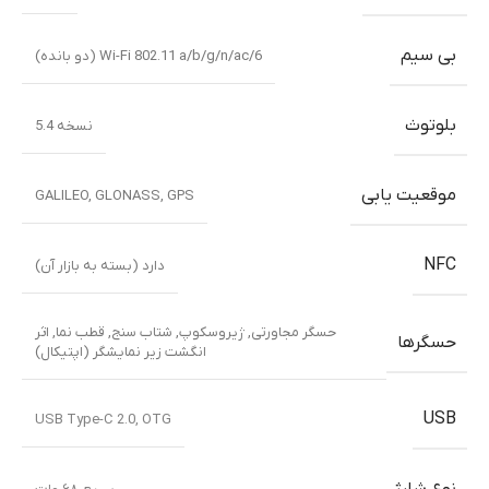
بی سیم
Wi-Fi 802.11 a/b/g/n/ac/6 (دو بانده)
بلوتوث
نسخه 5.4
موقعیت یابی
GALILEO
,
GLONASS
,
GPS
NFC
دارد (بسته به بازار آن)
حسگر مجاورتی
,
ژیروسکوپ
,
شتاب سنج
,
قطب نما
,
اثر
حسگرها
انگشت زیر نمایشگر (اپتیکال)
USB
USB Type-C 2.0, OTG