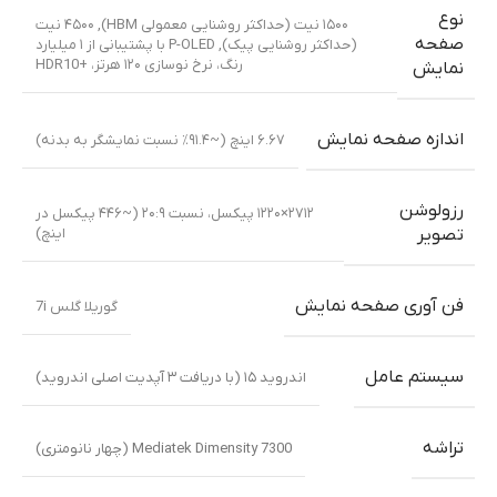
نوع
۱۵۰۰ نیت (حداکثر روشنایی معمولی HBM)
,
۴۵۰۰ نیت
صفحه
(حداکثر روشنایی پیک)
,
P-OLED با پشتیبانی از ۱ میلیارد
رنگ، نرخ نوسازی ۱۲۰ هرتز، +HDR10
نمایش
اندازه صفحه نمایش
۶.۶۷ اینچ (~۹۱.۴٪ نسبت نمایشگر به بدنه)
رزولوشن
۲۷۱۲×۱۲۲۰ پیکسل، نسبت ۲۰:۹ (~۴۴۶ پیکسل در
اینچ)
تصویر
فن آوری صفحه نمایش
گوریلا گلس 7i
سیستم عامل
اندروید ۱۵ (با دریافت ۳ آپدیت اصلی اندروید)
تراشه
Mediatek Dimensity 7300 (چهار نانومتری)