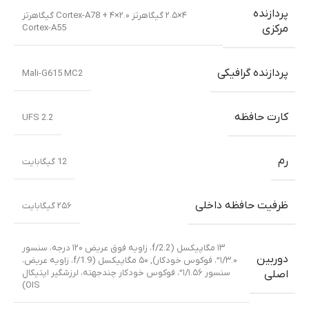
پردازنده
۴×۲.۵ گیگاهرتز Cortex-A78 + ۴×۲.۰ گیگاهرتز
Cortex-A55
مرکزی
پردازنده گرافیکی
Mali-G615 MC2
کارت حافظه
UFS 2.2
رم
12 گیگابایت
ظرفیت حافظه داخلی
۲۵۶ گیگابایت
۱۳ مگاپیکسل (f/2.2، زاویه فوق عریض ۱۲۰ درجه، سنسور
دوربین
۱/۳.۰”، فوکوس خودکار)
,
۵۰ مگاپیکسل (f/1.9، زاویه عریض،
سنسور ۱/۱.۵۶”، فوکوس خودکار چندجهته، لرزشگیر اپتیکال
اصلی
OIS)