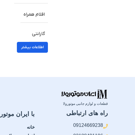
اقلام همراه
گارانتی
اطلاعات بیشتر
قطعات و لوازم جانبی موتورولا
راه های ارتباطی
با ایران موتورو
09124669238
خانه