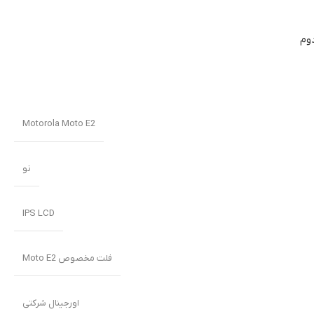
وم
Motorola Moto E2
نو
IPS LCD
فلت مخصوص Moto E2
اورجینال شرکتی