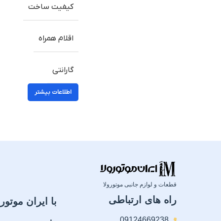
کیفیت ساخت
اقلام همراه
گارانتی
اطلاعات بیشتر
قطعات و لوازم جانبی موتورولا
راه های ارتباطی
با ایران موتورو
09124669238