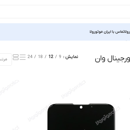
ولا
تماس با ایران موتورولا
ش یک نتیجه
رجینال وان
نمایش
9
12
18
24