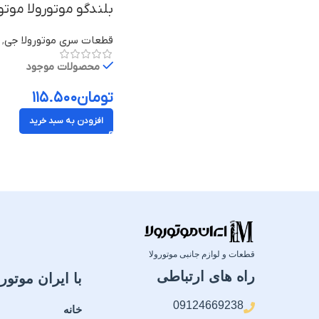
بلندگو موتورولا موتو جی / oto G
قطعات سری موتورولا جی
,
محصولات موجود
تومان
۱۱۵.۵۰۰
افزودن به سبد خرید
قطعات و لوازم جانبی موتورولا
راه های ارتباطی
با ایران موتورو
09124669238
خانه