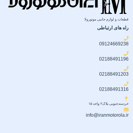
قطعات و لوازم جانبی موتورولا
راه های ارتباطی
09124669238
02188491196
02188491203
02188491316
خردمندجنوبی پلاک۲ واحد ۱۵
info@iranmotorola.ir