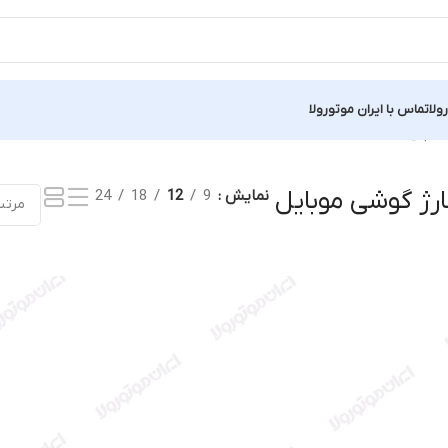
ولا
تماس با ایران موتورولا
”
Showing all 2 results
ژ گوشی موبایل
نمایش
9
12
18
24