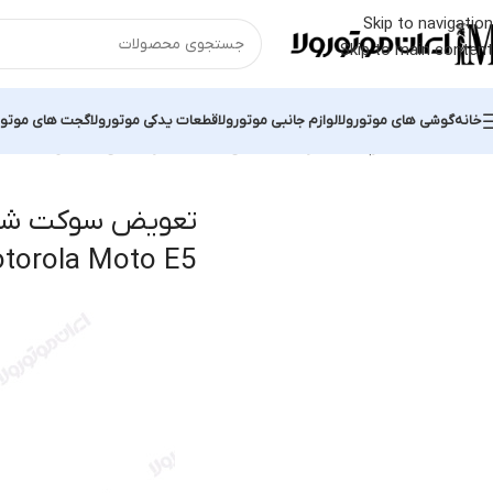
Skip to navigation
Skip to main content
خانه
گوشی های موتورولا
لوازم جانبی موتورولا
قطعات یدکی موتورولا
گجت های موتور
خانه
محصولات برچسب خورده “تعویض سوکت شارژ گوشی موبایل Motorola Moto E5”
تعویض سوکت شار
torola Moto E5