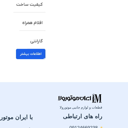
کیفیت ساخت
اقلام همراه
گارانتی
اطلاعات بیشتر
قطعات و لوازم جانبی موتورولا
راه های ارتباطی
با ایران موتورو
09124669238