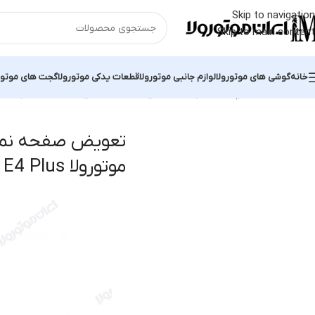
Skip to navigation
Skip to main content
خانه
گوشی های موتورولا
لوازم جانبی موتورولا
قطعات یدکی موتورولا
گجت های موتور
خانه
محصولات برچسب خورده “تعویض صفحه نمایش شکسته موتورولا E4 Plus”
تعویض صفحه نم
موتورولا E4 Plus