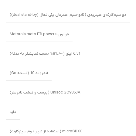
دو سیم‌کارته‌ی هیبریدی (نانو-سیم، همزمان یکی فعال (dual stand-by))
موتورولا Motorola moto E7i power
6.51 اینچ (~81.7% نسبت نمایشگر به بدنه)
اندروید 10 (نسخه Go)
Unisoc SC9863A (بیست و هشت نانومتر)
دارد
microSDXC (استفاده‌ از شیار دوم سیم‌کارت)