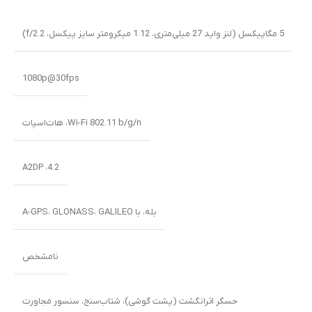
5 مگاپیکسل (لنز واید 27 میلی‌متری، 1.12 میکرومتر سایز پیکسل، f/2.2)
1080p@30fps
Wi-Fi 802.11 b/g/n، هات‌اسپات
4.2، A2DP
بله، با A-GPS، GLONASS، GALILEO
نامشخص
حسگر اثرانگشت (پشت گوشی)، شتاب‌سنج، سنسور مجاورت