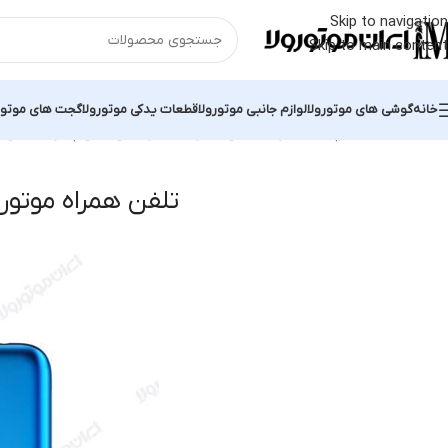
Skip to navigation
Skip to main content
خانه
گوشی های موتورولا
لوازم جانبی موتورولا
قطعات یدکی موتورولا
گجت های موتور
خانه
محصولات برچسب خورده “تلفن همراه موتورولا ای 7 آی پاور”
نمایش ی
تلفن همراه موتورولا ای 7