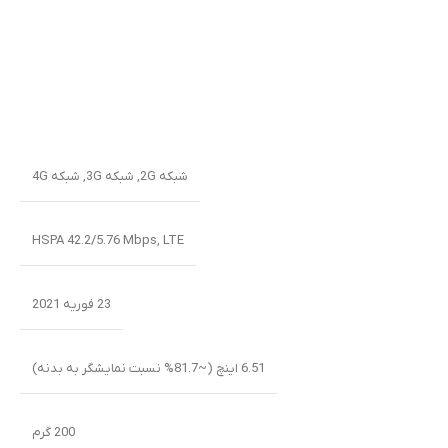
شبکه 2G
,
شبکه 3G
,
شبکه 4G
HSPA 42.2/5.76 Mbps, LTE
23 فوریه 2021
6.51 اینچ (~81.7% نسبت نمایشگر به بدنه)
200 گرم