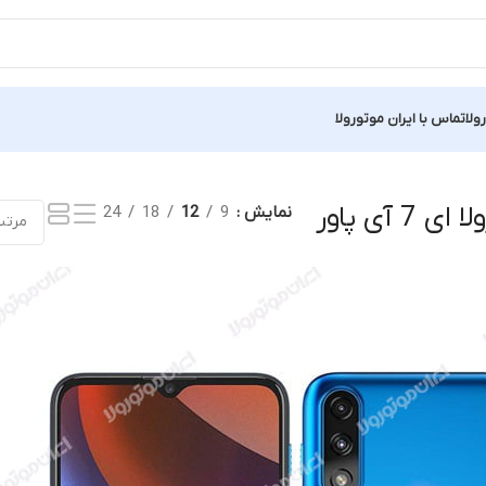
ولا
تماس با ایران موتورولا
ک نتیجه
 آی پاور
نمایش
9
12
18
24