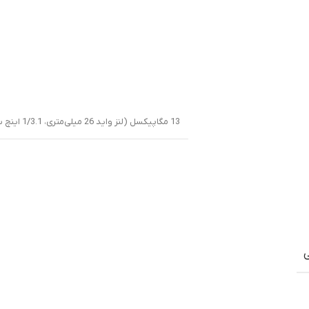
13 مگاپیکسل (لنز واید 26 میلی‌متری، 1/3.1 اینچ سایز سنسور، 1.12 میکرومتر سایز پیکسل، فوکوس خودکار با تشخیص فاز، f/2.0)
ی