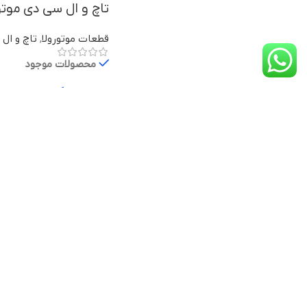
تاچ و ال سی دی موتورولا Moto E با
قطعات موتورولا
,
تاچ و ال 
محصولات موجود
تماس بگیرید
مدل
وضعیت
نوع صفحه نمایش
نوع اتصال
کیفیت ساخت