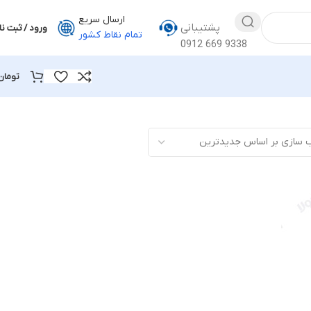
ارسال سریع
پشتیبانی
ورود / ثبت نا
تمام نقاط کشور
0912 669 9338
تومان