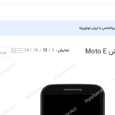
ولا
تماس با ایران موتورولا
تیجه
Mot
نمایش
9
12
18
24