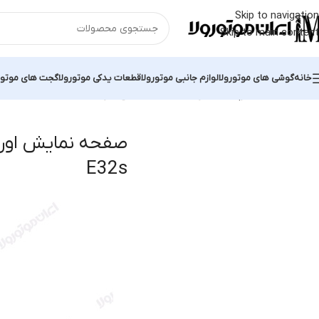
Skip to navigation
Skip to main content
خانه
گوشی های موتورولا
لوازم جانبی موتورولا
قطعات یدکی موتورولا
گجت های موتور
خانه
محصولات برچسب خورده “صفحه نمایش اورجینال Moto E32s”
نمای
E32s