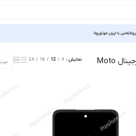
ولا
تماس با ایران موتورولا
ش یک نتیجه
صفحه نمایش اورجینال Moto
نمایش
9
12
18
24