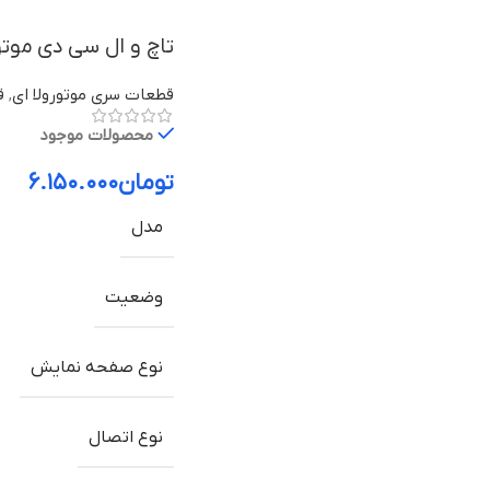
تاچ و ال سی دی موتورولا Moto E32s با
قطعات سری موتورولا ای
,
ق
محصولات موجود
تومان
۶.۱۵۰.۰۰۰
مدل
وضعیت
نوع صفحه نمایش
نوع اتصال