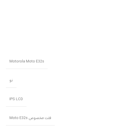
Motorola Moto E32s
نو
IPS LCD
فلت مخصوص Moto E32s