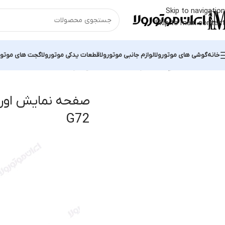
Skip to navigation
Skip to main content
خانه
گوشی های موتورولا
لوازم جانبی موتورولا
قطعات یدکی موتورولا
گجت های موتور
خانه
محصولات برچسب خورده “صفحه نمایش اورجینال Moto G72”
نمایش
G72