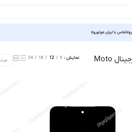
ولا
تماس با ایران موتورولا
 یک نتیجه
صفحه نمایش اورجینال Moto
نمایش
9
12
18
24