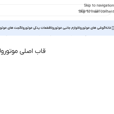
Skip to navigation
Skip to main content
خانه
گوشی های موتورولا
لوازم جانبی موتورولا
قطعات یدکی موتورولا
گجت های موتور
خانه
محصولات برچسب خورده “قاب اصلی موتورولا Moto G04”
نمایش یک 
قاب اصلی موتورولا to G04