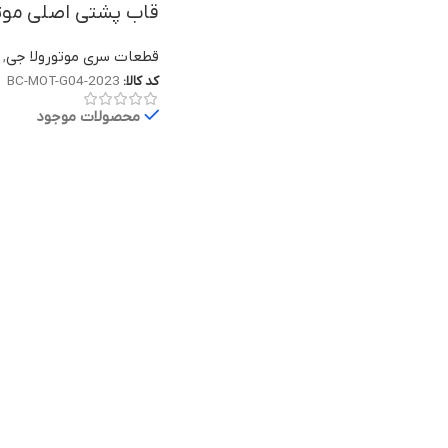
قاب پشتی اصلی موتورولا Moto G04 | درب بات
قطعات سری موتورولا جی
,
کد کالا:
BC-MOT-G04-2023
محصولات موجود
تومان
۸۹۶.۵۰۰
نوع قطعه
مدل گوشی سازگار
وضعیت
رنگ بندی