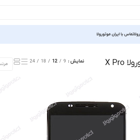
ولا
تماس با ایران موتورولا
یجه
X Pro
نمایش
9
12
18
24