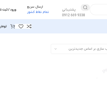
ارسال سریع
پشتیبانی
ورود / ثبت نا
تمام نقاط کشور
0912 669 9338
تومان