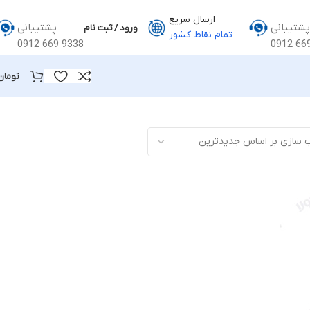
ارسال سریع
پشتیبانی
پشتیبانی
ورود / ثبت نام
تمام نقاط کشور
0912 669 9338
0912 66
تومان