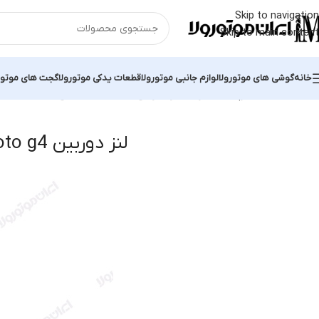
Skip to navigation
Skip to main content
خانه
گوشی های موتورولا
لوازم جانبی موتورولا
قطعات یدکی موتورولا
گجت های موتور
خانه
محصولات برچسب خورده “لنز دوربین moto g4”
نمایش یک نتیجه
لنز دوربین moto g4