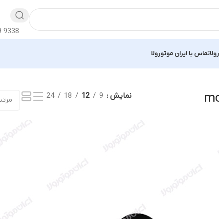
9 9338
ولا
تماس با ایران موتورولا
نمایش
9
12
18
24