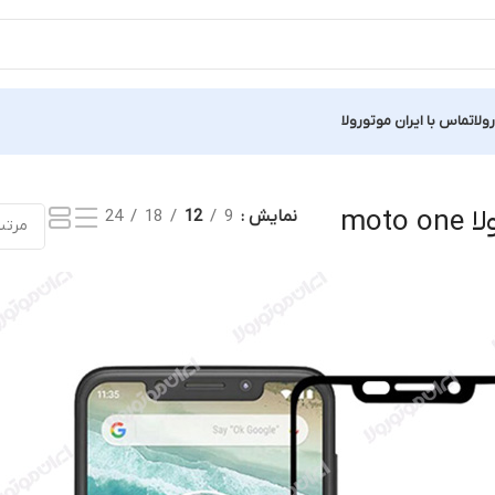
ولا
تماس با ایران موتورولا
 نتیجه
mot
نمایش
9
12
18
24