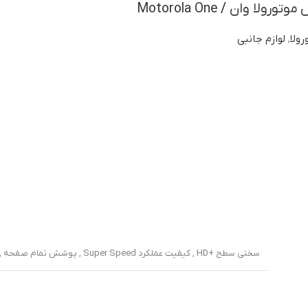
 وان / Motorola One
ولا
,
لوازم جانبی
سختی سطح +HD , کیفیت عملکرد Super Speed , پوشش تمام صفحه , مقاوم در برابر سقوط , مقاوم در برابر ضربه , دور تا دور محافظ دارای کادر مشکی