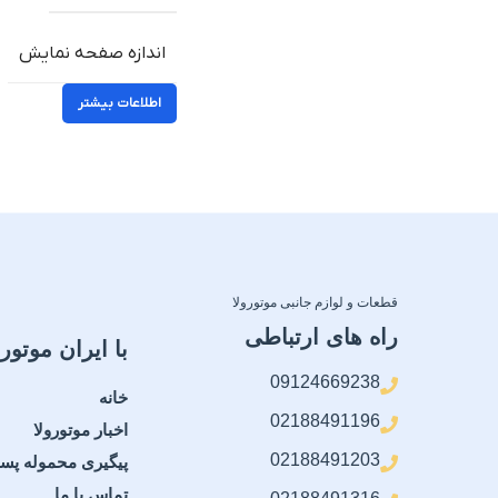
اندازه صفحه نمایش
اطلاعات بیشتر
قطعات و لوازم جانبی موتورولا
راه های ارتباطی
با ایران موتورو
09124669238
خانه
02188491196
اخبار موتورولا
02188491203
پیگیری محموله پس
تماس با ما