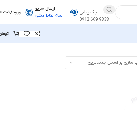
ارسال سریع
پشتیبانی
ورود / ثبت نا
تمام نقاط کشور
0912 669 9338
تومان