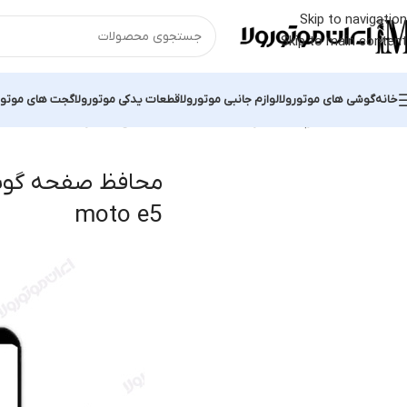
Skip to navigation
Skip to main content
خانه
گوشی های موتورولا
لوازم جانبی موتورولا
قطعات یدکی موتورولا
گجت های موتور
خانه
محصولات برچسب خورده “محافظ صفحه گوشی موتورولا moto e5”
نم
محافظ صفحه گوشی
moto e5