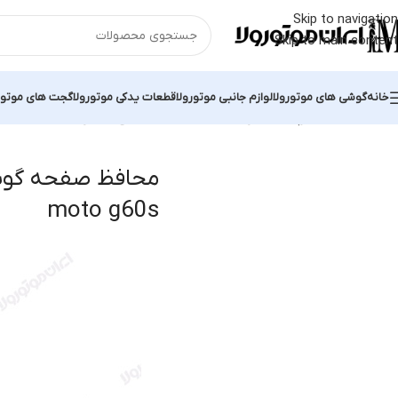
Skip to navigation
Skip to main content
خانه
گوشی های موتورولا
لوازم جانبی موتورولا
قطعات یدکی موتورولا
گجت های موتور
خانه
محصولات برچسب خورده “محافظ صفحه گوشی موتورولا moto g60s”
محافظ صفحه گوشی
moto g60s