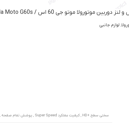
ن موتورولا موتو جی 60 اس / Motorola Moto G60s
ولا
,
لوازم جانبی
سختی سطح +HD , کیفیت عملکرد Super Speed , پوشش تمام صفحه , مقاوم در برابر سقوط , مقاوم در برابر ضربه , دور تا دور محافظ دارای کادر مشکی