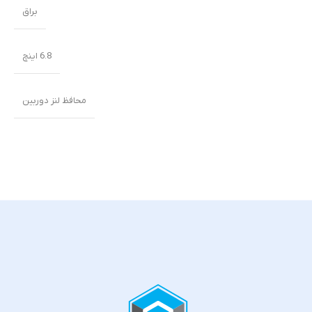
براق
6.8 اینچ
محافظ لنز دوربین