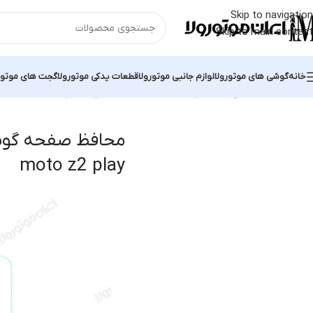
Skip to navigation
Skip to main content
خانه
گوشی های موتورولا
لوازم جانبی موتورولا
قطعات یدکی موتورولا
گجت های موتور
خانه
محصولات برچسب خورده “محافظ صفحه گوشی موتورولا moto z2 play”
محافظ صفحه گوشی
moto z2 play