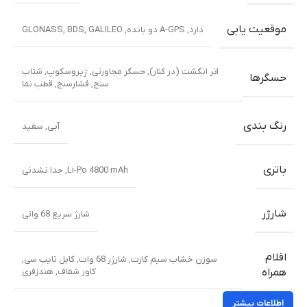
موقعیت یابی
دارد, A-GPS دو بانده, GLONASS, BDS, GALILEO
اثر انگشت (در کنار)
,
حسگر مجاورتی
,
ژیروسکوپ
,
شتاب
حسگرها
سنج
,
فشارسنج
,
قطب نما
رنگ بندی
آبی
,
سفید
باتری
Li-Po 4800 mAh
,
جدا نشدنی
شارژر
شارژ سریع 68 واتی
اقلام
سوزن خشاب سیم کارت
,
شارژر 68 وات
,
کابل تایپ سی
,
کاور شفاف
,
هندزفری
همراه
اطلاعات بیشتر