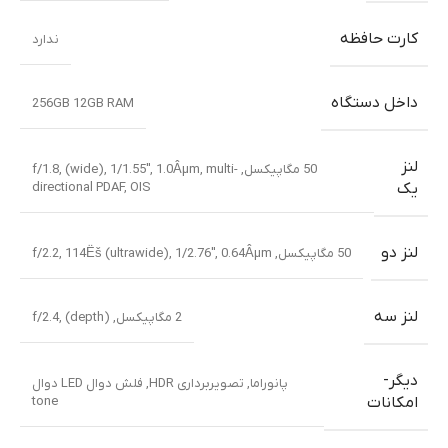
کارت حافظه
ندارد
داخل دستگاه
256GB 12GB RAM
لنز
50 مگاپیکسل, f/1.8, (wide), 1/1.55″, 1.0Âµm, multi-
directional PDAF, OIS
یک
لنز دو
50 مگاپیکسل, f/2.2, 114Ëš (ultrawide), 1/2.76″, 0.64Âµm
لنز سه
2 مگاپیکسل, f/2.4, (depth)
دیگر-
پانوراما
,
تصویربرداری HDR
,
فلش دوال LED دوال
tone
امکانات