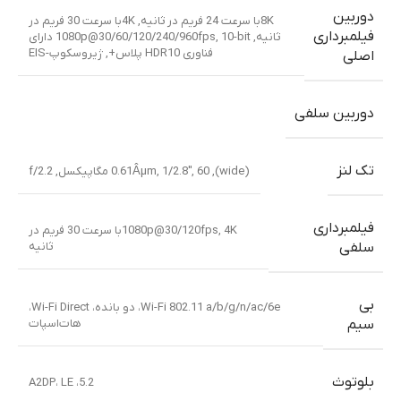
دوربین
8Kبا سرعت 24 فریم در ثانیه, 4Kبا سرعت 30 فریم در
فیلمبرداری
ثانیه, 1080p@30/60/120/240/960fps, 10-bit دارای
فناوری HDR10 پلاس+, ژیروسکوپ-EIS
اصلی
دوربین سلفی
تک لنز
(wide)
,
60 مگاپیکسل
,
1/2.8″
,
0.61Âµm
,
f/2.2
فیلمبرداری
,
1080p@30/120fps
4Kبا سرعت 30 فریم در
ثانیه
سلفی
بی
Wi-Fi 802.11 a/b/g/n/ac/6e، دو بانده، Wi-Fi Direct،
هات‌اسپات
سیم
بلوتوث
5.2، A2DP، LE