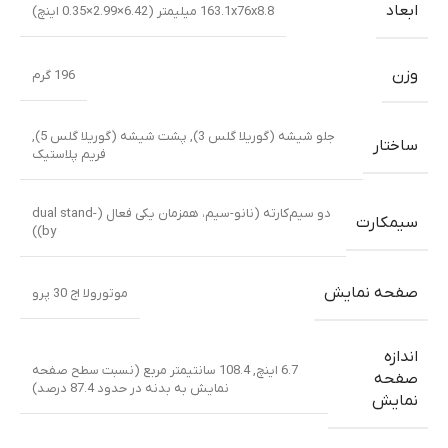
ابعاد
163.1x76x8.8 میلیمتر (6.42×2.99×0.35 اینچ)
وزن
196 گرم
جلو شیشه (گوریلا گلس 3), پشت شیشه (گوریلا گلس 5),
ساختار
فریم پلاستیک
دو سیم‌کارته (نانو-سیم، همزمان یکی فعال (dual stand-
سیمکارت
by))
صفحه نمایش
موتورولا اج 30 پرو
اندازه
6.7 اینچ, 108.4 سانتیمتر مربع (نسبت سطح صفحه
صفحه
نمایش به بدنه در حدود 87.4 درصد)
نمایش