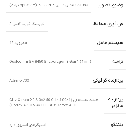
وضوح تصویر
1080×2400 پیکسل, 20:9 نسبت (~393 ppi تراکم)
فن آوری محافظ
کورنینگ گوریلا گلس 3
سیستم عامل
اندروید 12
تراشه
Qualcomm SM8450 Snapdragon 8 Gen 1 (4 nm)
پردازنده گرافیکی
Adreno 730
پردازنده
هشت هسته ای (1×3.00 GHz Cortex-X2 & 3×2.50 GHz
Cortex-A710 & 4×1.80 GHz Cortex-A510)
مرکزی
بلندگو
اسپیکرهای استریو
,
دارد