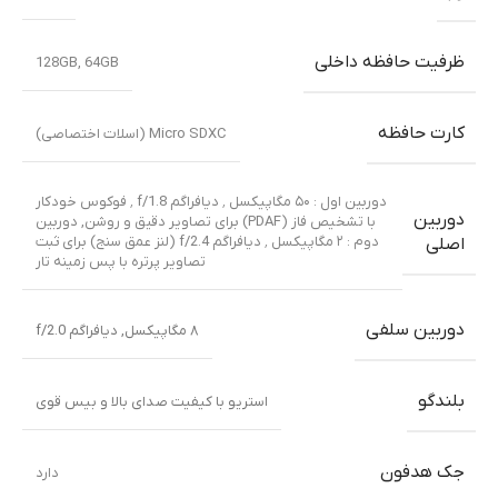
ظرفیت حافظه داخلی
128GB
,
64GB
کارت حافظه
Micro SDXC (اسلات اختصاصی)
دوربین اول : ۵۰ مگاپیکسل ٬ دیافراگم f/1.8 ٬ فوکوس خودکار
دوربین
با تشخیص فاز (PDAF) برای تصاویر دقیق و روشن
,
دوربین
دوم : ۲ مگاپیکسل ٬ دیافراگم f/2.4 (لنز عمق سنج) برای ثبت
اصلی
تصاویر پرتره با پس زمینه تار
دوربین سلفی
۸ مگاپیکسل
,
دیافراگم f/2.0
بلندگو
استریو با کیفیت صدای بالا و بیس قوی
جک هدفون
دارد