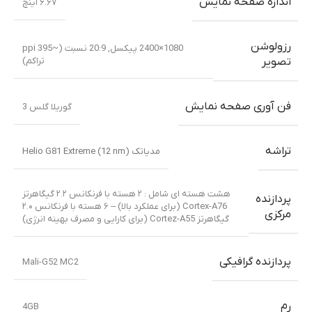
اندازه صفحه نمایش
۶.۶۷ اینچ
رزولوشن
1080×2400 پیکسل, 20:9 نسبت (~395 ppi
تراکم)
تصویر
فن آوری صفحه نمایش
گوریلا گلس 3
تراشه
مدیاتک Helio G81 Extreme (12 nm)
هشت هسته ای شامل : ۲ هسته با فرنکانس ۲.۲ گیگاهرتز
پردازنده
Cortex-A76 (برای عملکرد بالا) – ۶ هسته با فرنکانس ۲.۰
مرکزی
گیگاهرتز Cortez-A55 (برای کارایی و مصرف بهینه انرژی)
پردازنده گرافیکی
Mali-G52 MC2
رم
4GB