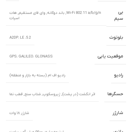
بی
Wi-Fi 802.11 a/b/g/n, باند دوگانه, وای فای مستقیم, هات
اسپات
سیم
بلوتوث
5.2، A2DP، LE
موقعیت یابی
GPS، GALILEO، GLONASS
رادیو
رادیو اف ام (بسته به بازار و منطقه)
حسگرها
اثر انگشت (در پشت)
,
ژیروسکوپ
,
شتاب سنج
,
قطب نما
شارژر
شارژر ۱۸ وات
باتری
لیتیوم-پلیمر ۵۲۰۰ میلی آمپر ساعت