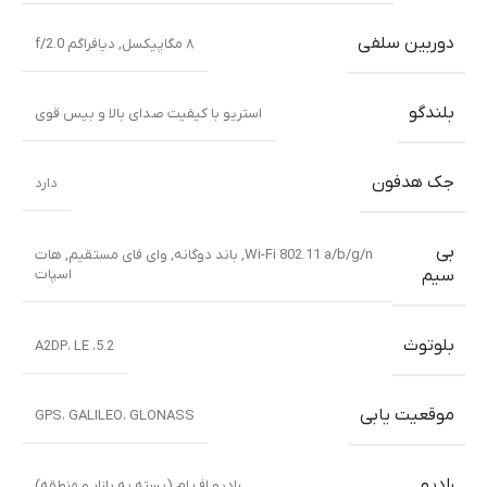
دوربین سلفی
۸ مگاپیکسل
,
دیافراگم f/2.0
بلندگو
استریو با کیفیت صدای بالا و بیس قوی
جک هدفون
دارد
بی
Wi-Fi 802.11 a/b/g/n, باند دوگانه, وای فای مستقیم, هات
اسپات
سیم
بلوتوث
5.2، A2DP، LE
موقعیت یابی
GPS، GALILEO، GLONASS
رادیو
رادیو اف ام (بسته به بازار و منطقه)