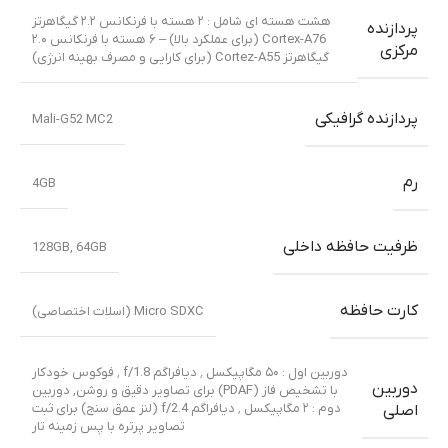
هشت هسته ای شامل : ۲ هسته با فرنکانس ۲.۲ گیگاهرتز
پردازنده
Cortex-A76 (برای عملکرد بالا) – ۶ هسته با فرنکانس ۲.۰
مرکزی
گیگاهرتز Cortez-A55 (برای کارایی و مصرف بهینه انرژی)
پردازنده گرافیکی
Mali-G52 MC2
رم
4GB
ظرفیت حافظه داخلی
128GB
,
64GB
کارت حافظه
Micro SDXC (اسلات اختصاصی)
دوربین اول : ۵۰ مگاپیکسل ٬ دیافراگم f/1.8 ٬ فوکوس خودکار
دوربین
با تشخیص فاز (PDAF) برای تصاویر دقیق و روشن
,
دوربین
دوم : ۲ مگاپیکسل ٬ دیافراگم f/2.4 (لنز عمق سنج) برای ثبت
اصلی
تصاویر پرتره با پس زمینه تار