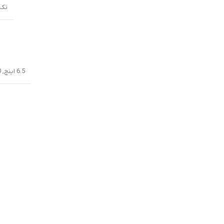
تک 
6.5 اینچ, 102.0 سانتیمتر مربع (نسبت سطح صفحه نمایش به بدنه در حدود 81.7 درصد)