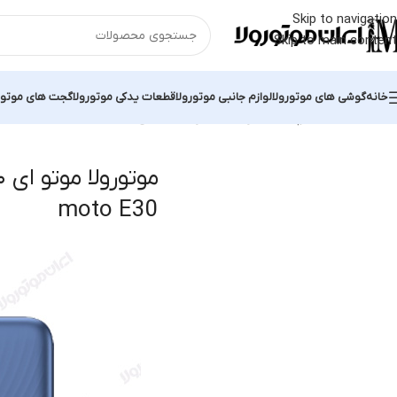
Skip to navigation
Skip to main content
خانه
گوشی های موتورولا
لوازم جانبی موتورولا
قطعات یدکی موتورولا
گجت های موتور
خانه
محصولات برچسب خورده “موتورولا موتو ای ۳۰ motorola moto E30”
moto E30