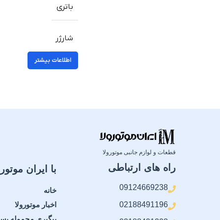
باتری
شارژر
اطلاعات بیشتر
قطعات و لوازم جانبی موتورولا
راه های ارتباطی
با ایران موتورو
09124669238
خانه
02188491196
اخبار موتورولا
پیگیری محموله پس