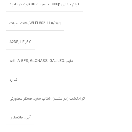
فیلم برداری 1080p با سرعت 30 فریم در ثانیه
Wi-Fi 802.11 a/b/g, هات اسپات
5.0, A2DP., LE
دارد, .with A-GPS, GLONASS, GALILEO
ندارد
اثر انگشت (در پشت), شتاب سنج, حسگر مجاورتی
آبی
,
خاکستری