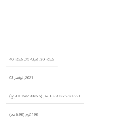
شبکه 2G
,
شبکه 3G
,
شبکه 4G
2021, نوامبر 03
165.1×75.6×9.1 میلیمتر (6.5×2.98×0.36 اینچ)
198 گرم (6.98 oz)