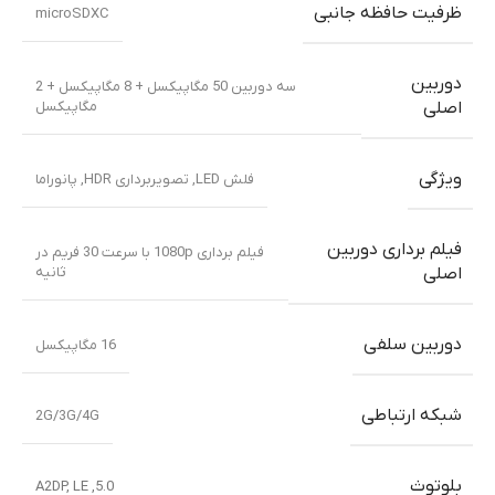
ظرفیت حافظه جانبی
microSDXC
دوربین
سه دوربین 50 مگاپیکسل + 8 مگاپیکسل + 2
مگاپیکسل
اصلی
ویژگی
فلش LED, تصویربرداری HDR, پانوراما
فیلم برداری دوربین
فیلم برداری 1080p با سرعت 30 فریم در
ثانیه
اصلی
دوربین سلفی
16 مگاپیکسل
شبکه ارتباطی
2G/3G/4G
بلوتوث
A2DP
,
LE
,
5.0