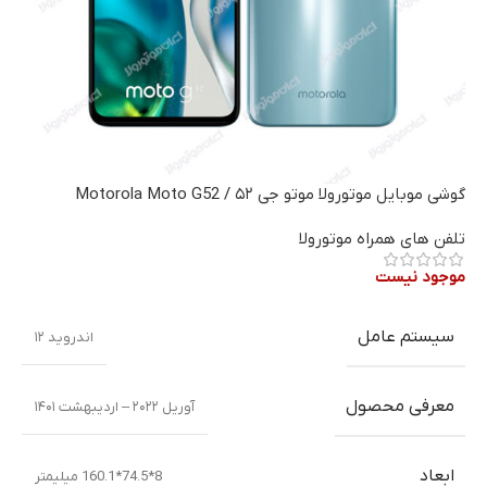
گوشی موبایل موتورولا موتو جی ۵۲ / Motorola Moto G52
تلفن های همراه موتورولا
موجود نیست
سیستم عامل
اندروید ۱۲
معرفی محصول
آوریل ۲۰۲۲ – اردیبهشت ۱۴۰۱
ابعاد
8*74.5*160.1 میلیمتر