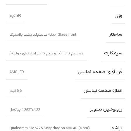
وزن
169گرم
ساختار
Glass front
,
بدنه پلاستیک
,
پشت پلاستیک
سیمکارت
دو سیم کارته (نانو سیم کارت, استندبای دوگانه)
فن آوری صفحه نمایش
AMOLED
اندازه صفحه نمایش
6.6 اینچ
رزولوشین تصویر
2400*1080 پیکسل
تراشه
Qualcomm SM6225 Snapdragon 680 4G (6 nm)