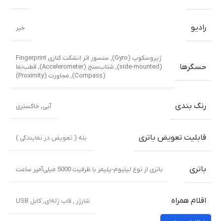
رادیو
خیر
ژیروسکوپ (Gyro), سنسور اثر انشگت کناری Fingerprint
حسگرها
(side-mounted), شتاب‌سنج (Accelerometer), قطب‌نما
(Compass), مجاورت (Proximity)
رنگ بندی
آبی
,
خاکستری
قابلیت تعویض باتری
بله ( تعویض در نمایندگی )
باتری
باتری از نوع لیتیوم-پلیمر با ظرفیت 5000 میلی‌آمپر ساعت
اقلام همراه
شارژر , قاب ژله‌ای, کابل USB