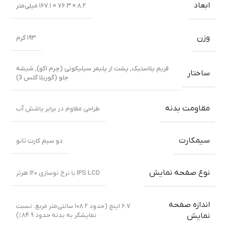
ابعاد
۸.۲ × ۷۶.۳ × ۱۶۷.۱ میلی‌متر
وزن
۱۹۳ گرم
فریم پلاستیک
,
پشت از پلیمر سیلیکونی (چرم اکو)
,
شیشه
ساختار
جلو (گوریلا گلس 3)
مقاومت بدنه
طراحی مقاوم در برابر پاشش آب
سیمکارت
دو سیم کارت نانو
نوع صفحه نمایش
IPS LCD با نرخ نوسازی ۱۲۰ هرتز
اندازه صفحه
۶.۷ اینچ (حدود ۱۰۸.۲ سانتی‌متر مربع، نسبت
نمایشگر به بدنه حدود ۸۴.۹٪)
نمایش