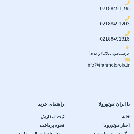
02188491196
02188491203
02188491316
خردمندجنوبی پلاک۲ واحد ۱۵
info@iranmotorola.ir
با ایران موتورولا
راهنمای خرید
خانه
ثبت سفارش
اخبار موتورولا
نحوه پرداخت
پیگیری محموله پستی
روش های ارسال سفارش