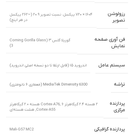
رزولوشن
۱۶۰۴ × ۷۲۰ پیکسل، نسبت تصویر ۲۰:۹ (~۲۶۲ پیکسل
در هر اینچ)
تصویر
فن آوری صفحه
گوریلا گلس ۳ (Corning Gorilla Glass
3)
نمایش
سیستم عامل
اندروید ۱۵ (قابل ارتقا تا دو نسخه اصلی اندروید)
تراشه
MediaTek Dimensity 6300 (معماری ۶ نانومتری)
پردازنده
۲ هسته ۲.۴ گیگاهرتز Cortex-A76
,
۶ هسته ۲.۰ گیگاهرتز
Cortex-A55
,
هشت هسته‌ای
مرکزی
پردازنده گرافیکی
Mali-G57 MC2