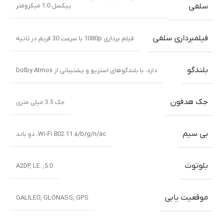
پیکسل 1.0 میکرومتر
سلفی
فیلمبرداری سلفی
فیلم برداری 1080p با سرعت 30 فریم در ثانیه
بلندگو
دارد، با بلندگوهای استریو و پشتیبانی از Dolby Atmos
جک هدفون
جک 3.5 میلی متری
بی سیم
Wi-Fi 802.11 a/b/g/n/ac، دو باند
بلوتوث
5.0, .A2DP, LE
موقعیت یابی
GALILEO
,
GLONASS
,
GPS