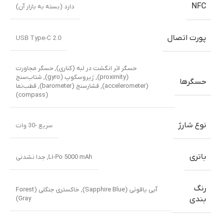
NFC
دارد (بسته به بازار آن)
پورت اتصال
USB Type-C 2.0
حسگر اثر انگشت در لبه (کناری)
,
حسگر مجاورت
(proximity)
,
ژیروسکوپ (gyro)
,
شتاب‌سنج
حسگرها
(accelerometer)
,
فشارسنج (barometer)
,
قطب‌نما
(compass)
نوع شارژ
سریع -30 وات
باتری
Li-Po 5000 mAh, جدا نشدنی
رنگ
آبی یاقوتی (Sapphire Blue)
,
خاکستری جنگلی (Forest
Gray)
بندی