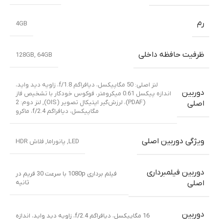
رم
4GB
ظرفیت حافظه داخلی
128GB
,
64GB
لنز اصلی: 50 مگاپیکسل، دیافراگم f/1.8، زاویه دید واید،
دوربین
اندازه پیکسل 0.61 میکرومتر، فوکوس خودکار با تشخیص فاز
(PDAF)، لرزش‌گیر اپتیکال تصویر (OIS)
,
لنز دوم: 2
اصلی
مگاپیکسل، دیافراگم f/2.4، ماکرو
ویژگی دوربین اصلی
LED
,
پانوراما
,
فلاش HDR
دوربین فیلمبرداری
فیلم برداری 1080p با سرعت 30 فریم در
ثانیه
اصلی
دوربین
16 مگاپیکسل، دیافراگم f/2.4، زاویه دید واید، اندازه