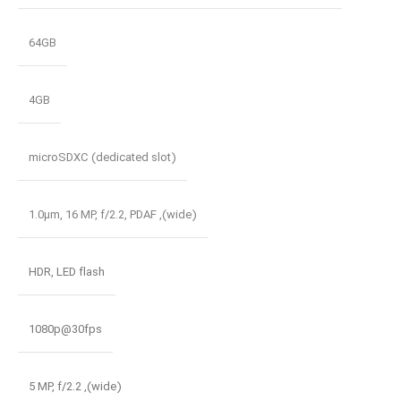
64GB
4GB
microSDXC (dedicated slot)
1.0µm
,
16 MP
,
f/2.2
,
PDAF
,
(wide)
HDR
,
LED flash
1080p@30fps
5 MP
,
f/2.2
,
(wide)