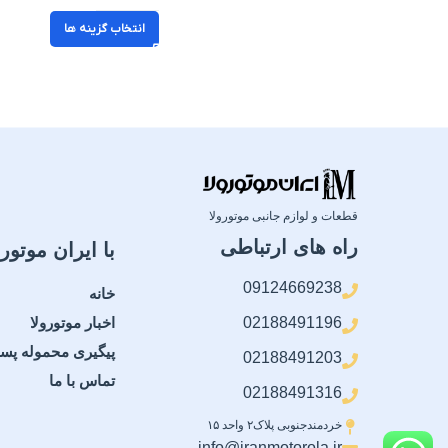
انتخاب گزینه ها
قطعات و لوازم جانبی موتورولا
راه های ارتباطی
با ایران موتورو
09124669238
خانه
02188491196
اخبار موتورولا
پیگیری محموله پس
02188491203
تماس با ما
02188491316
خردمندجنوبی پلاک۲ واحد ۱۵
info@iranmotorola.ir