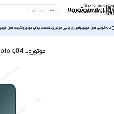
Skip to navigation
Skip to main content
خانه
گوشی های موتورولا
لوازم جانبی موتورولا
قطعات یدکی موتورولا
گجت های موتور
خانه
محصولات برچسب خورده “موتورولا moto g04”
نمایش یک نتیجه
موتورولا moto g04