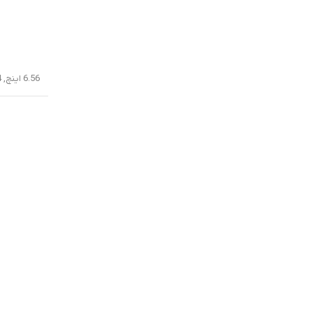
6.56 اینچ, 103.4 سانتیمتر مربع (نسبت سطح صفحه نمایش به بدنه در حدود 84.9 درصد)