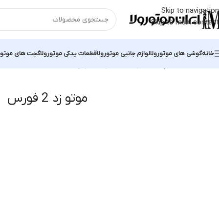
Skip to navigation
Skip to main content
خانه
گوشی های موتورولا
لوازم جانبی موتورولا
قطعات یدکی موتورولا
گجت های موتور
خانه
محصولات برچسب خورده “موتو زد 2 فورس”
Showing all 3 results
موتو زد 2 فورس