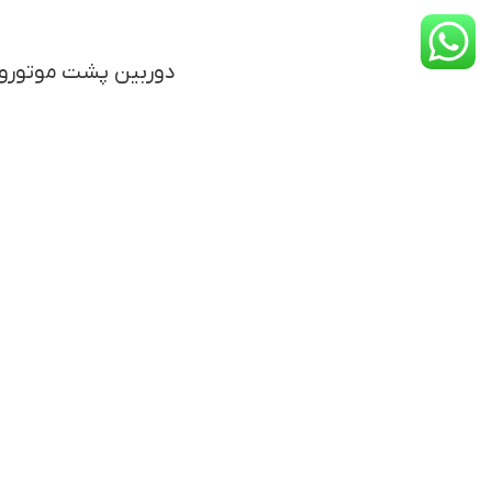
دوربین پشت موتورولا موتو زد ۲ فورس / oce
قطعات موتورولا
,
قطعات سر
محصولات موجود
تومان
۲۷۶.۷۰۵
افزودن به سبد خرید