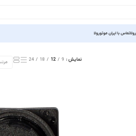
ولا
تماس با ایران موتورولا
نمایش
9
12
18
24