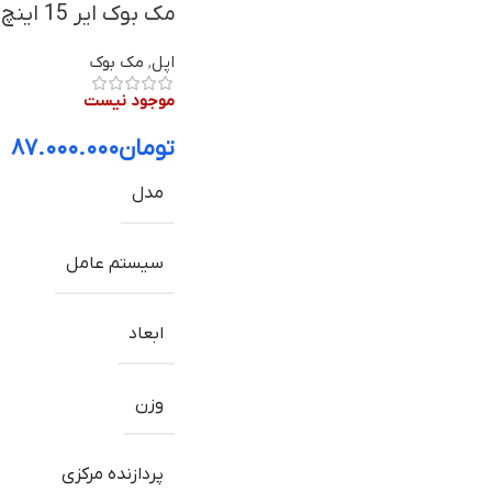
مک بوک ایر 15 اینچ M3 با 8 گیگا بایت رم و 256 گیگا بایت حافظه داخلی
اپل
,
مک بوک
موجود نیست
تومان
۸۷.۰۰۰.۰۰۰
مدل
سیستم عامل
ابعاد
وزن
پردازنده مرکزی