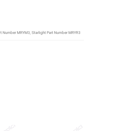
art Number MRYM3
,
Starlight Part Number MRYR3