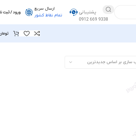
ارسال سریع
پشتیبانی
ورود / ثبت نا
تمام نقاط کشور
0912 669 9338
تومان