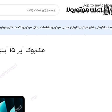
Skip to navigation
Skip to main content
خانه
گوشی های موتورولا
لوازم جانبی موتورولا
قطعات یدکی موتورولا
گجت های موتور
خانه
محصولات برچسب خورده “مک‌بوک ایر ۱۵ اینچ M3 اپل”
 all 2 results
مک‌بوک ایر ۱۵ اینچ M3 اپل