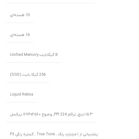
10 هسته‌ای
16 هسته‌ای
8 گیگابایت Unified Memory
256 گیگا بایت (SSD)
Liquid Retina
۱۵.۳ اینچ
,
تراکم PPI 224
,
وضوح ۱۶۶۴x۲۵۶۰ پیکسل
پشتیبانی از ۱ میلیارد رنگ ٬ True Tone ٬ گستره رنگی P3