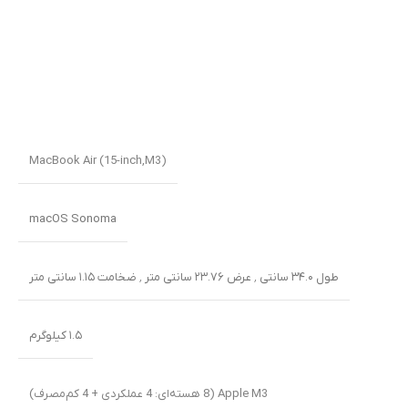
MacBook Air (15-inch,M3)
macOS Sonoma
طول ۳۴.۰ سانتی ٬ عرض ۲۳.۷۶ سانتی متر ٬ ضخامت ۱.۱۵ سانتی متر
۱.۵ کیلوگرم
Apple M3 (8 هسته‌ای: 4 عملکردی + 4 کم‌مصرف)