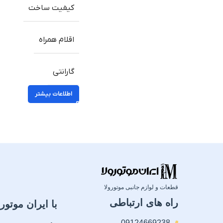
کیفیت ساخت
اقلام همراه
گارانتی
اطلاعات بیشتر
قطعات و لوازم جانبی موتورولا
راه های ارتباطی
با ایران موتورو
09124669238