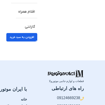
اقلام همراه
گارانتی
افزودن به سبد خرید
قطعات و لوازم جانبی موتورولا
راه های ارتباطی
با ایران موتورو
09124669238
خانه