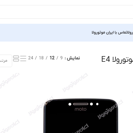
ولا
تماس با ایران موتورولا
یجه
رولا E4
نمایش
9
12
18
24