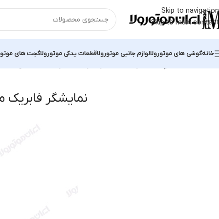
Skip to navigation
Skip to main content
خانه
گوشی های موتورولا
لوازم جانبی موتورولا
قطعات یدکی موتورولا
گجت های موتور
خانه
محصولات برچسب خورده “نمایشگر فابریک موتورولا E4”
نمایش یک نت
نمایشگر فابریک موتو