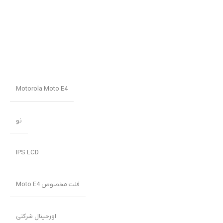
Motorola Moto E4
نو
IPS LCD
فلت مخصوص Moto E4
اورجینال شرکتی