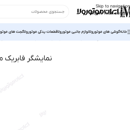
Skip to navigation
Skip to main content
خانه
گوشی های موتورولا
لوازم جانبی موتورولا
قطعات یدکی موتورولا
گجت های موتور
خانه
محصولات برچسب خورده “نمایشگر فابریک موتورولا edge 30”
نمایش 
نمایشگر فابریک موتورول