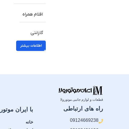
اقلام همراه
گارانتی
اطلاعات بیشتر
قطعات و لوازم جانبی موتورولا
راه های ارتباطی
با ایران موتورو
09124669238
خانه