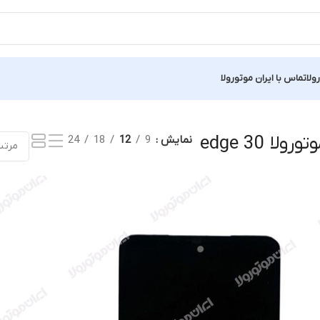
ولا
تماس با ایران موتورولا
یک نتیجه
ا edge 30
نمایش
9
12
18
24