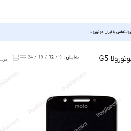
ولا
تماس با ایران موتورولا
یجه
رولا G5
نمایش
9
12
18
24