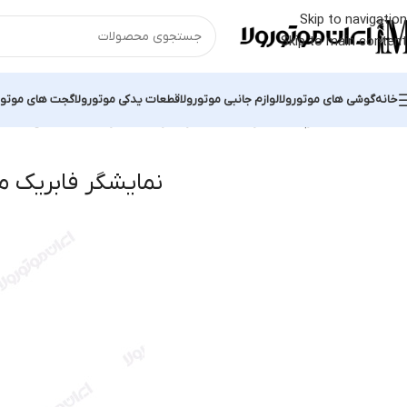
Skip to navigation
Skip to main content
خانه
گوشی های موتورولا
لوازم جانبی موتورولا
قطعات یدکی موتورولا
گجت های موتور
خانه
محصولات برچسب خورده “نمایشگر فابریک موتورولا G5”
نمایش یک نت
نمایشگر فابریک موتو