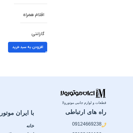
اقلام همراه
گارانتی
افزودن به سبد خرید
قطعات و لوازم جانبی موتورولا
راه های ارتباطی
با ایران موتورو
09124669238
خانه