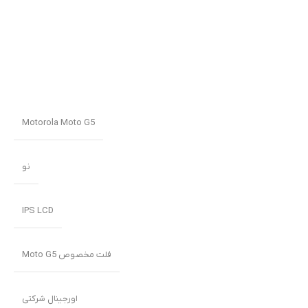
Motorola Moto G5
نو
IPS LCD
فلت مخصوص Moto G5
اورجینال شرکتی