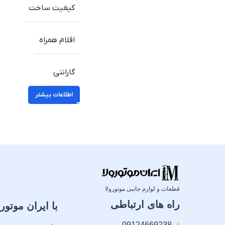
کیفیت ساخت
اقلام همراه
گارانتی
اطلاعات بیشتر
قطعات و لوازم جانبی موتورولا
راه های ارتباطی
با ایران موتورو
09124669238