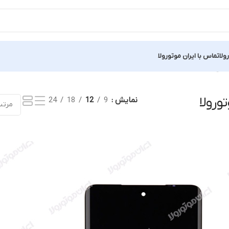
ولا
تماس با ایران موتورولا
یش یک نتیجه
 OEM موتورولا
نمایش
9
12
18
24