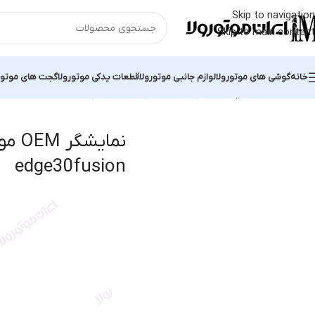
Skip to navigation
Skip to main content
خانه
گوشی های موتورولا
لوازم جانبی موتورولا
قطعات یدکی موتورولا
گجت های موتور
خانه
محصولات برچسب خورده “نمایشگر OEM موتورولا edge30fusion”
نما
نمایشگر
edge30fusion