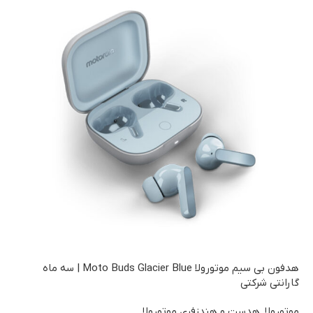
هدفون بی‌ سیم موتورولا Moto Buds Glacier Blue | سه ماه
گارانتی شرکتی
موتورولا
,
هدست و هندزفری موتورولا