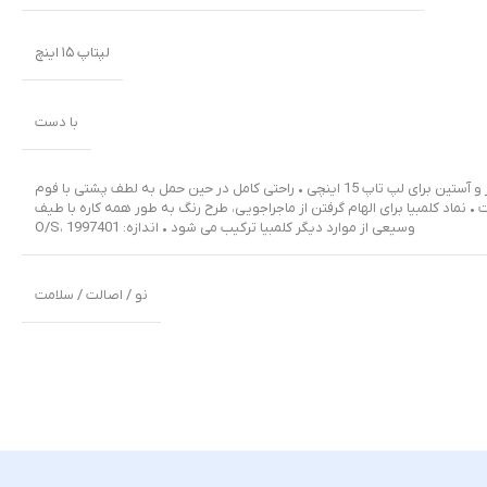
لپتاپ ۱۵ اینچ
با دست
کوله پشتی ۲۴ لیتری همراه با یک جیب بطری آب، محفظه اصلی بزرگ، یک جیب خارجی زیپ دار و آستین برای لپ تاپ 15 اینچی • راحتی کامل در حین حمل به لطف پشتی با فوم
 نماد کلمبیا برای الهام گرفتن از ماجراجویی، طرح رنگ به طور همه کاره با طیف
وسیعی از موارد دیگر کلمبیا ترکیب می شود • اندازه: O/S، 1997401
نو / اصالت / سلامت