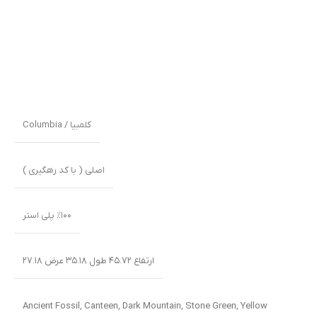
کلمبیا / Columbia
اصلی ( با کد رهگیری )
٪۱۰۰ پلی استر
ارتفاع ۴۵.۷۲ طول ۳۵.۱۸ عرض ۲۷.۱۸
Ancient Fossil
,
Canteen
,
Dark Mountain
,
Stone Green
,
Yellow