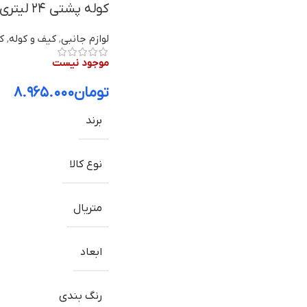
کوله پشتی ۲۴ لیتری کلمبیا / Columbia Trek 24L BacKPack
لوازم جانبی
,
کیف و کوله
,
ک
موجود نیست
تومان
۸.۹۶۵.۰۰۰
برند
نوع کالا
متریال
ابعاد
رنگ بندی