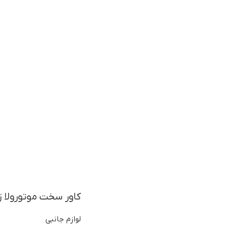
کاور سخت موتورولا زد پلی /  Z play
لوازم جانبی