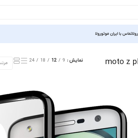
ولا
تماس با ایران موتورولا
یجه
نمایش
9
12
18
24