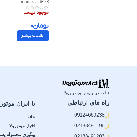
کد کالا:
0000067
موجود نیست
تومان
۰
اطلاعات بیشتر
قطعات و لوازم جانبی موتورولا
راه های ارتباطی
با ایران موتورو
09124669238
خانه
02188491196
اخبار موتورولا
پیگیری محموله پس
02188491203