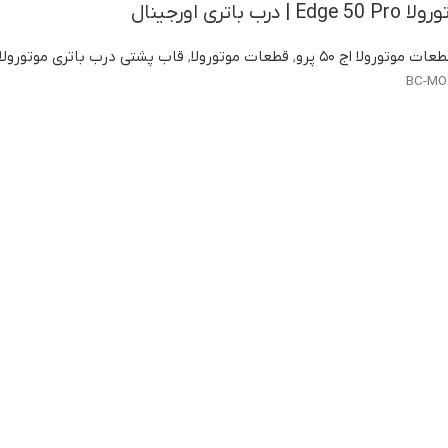
تری اورجینال
عات موتورولا اج ۵۰ پرو
,
قطعات موتورولا
,
قاب پشتی درب باتری موتورولا
BC-MO