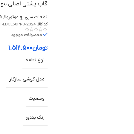
قاب پشتی اصلی موتورولا Edge 50 Pro | درب با
قطعات سری اج موتورولا
,
قط
کد کالا:
T-EDGE50PRO-2024
محصولات موجود
تومان
۱.۵۱۲.۵۰۰
نوع قطعه
مدل گوشی سازگار
وضعیت
رنگ بندی