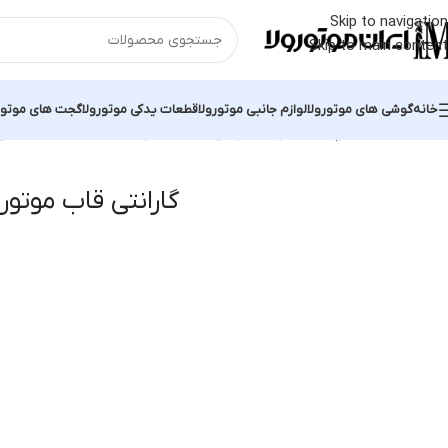
Skip to navigation
Skip to main content
خانه
گوشی های موتورولا
لوازم جانبی موتورولا
قطعات یدکی موتورولا
گجت های موتور
خانه
محصولات برچسب خورده “گارانتی قاب موتورولا Edge 50 Pro”
نمایش 
گارانتی قاب موتورولا  50 Pro